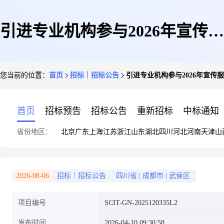
引进专业机构参与2026年宣传服
您当前的位置：
首页
招标｜招标公告
引进专业机构参与2026年宣传服
务(第三次)
首页
招标预告
招标公告
重新招标
中标通知
省份地区：
北京
广东
上海
江苏
浙江
山东
湖北
四川
河北
河南
天津
山
2026-08-06
招标｜招标公告
四川省
|
成都市
|
武侯区
项目编号
SCIT-GN-2025120335L2
发布时间
2026-04-10 09:30:58