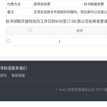
付费方式
按项目收费
标书款服务费
备注
在项目采购文件获取时间期内，供应商可以在我
标书领取开放时间为工作日的9:00至17:00;若公司名称
序号
1
寻标宝
联系我们
首页
联系客服
© Baidu
使用爱番番前必读
沪ICP备
NEW
HOT