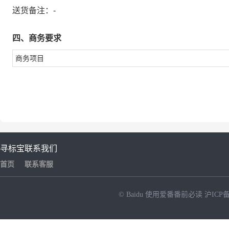
送货备注：
-
四、商务要求
商务项目
寻标宝
联系我们
首页
联系客服
© Baidu
使用爱番番前必读
沪ICP备
NEW
HOT