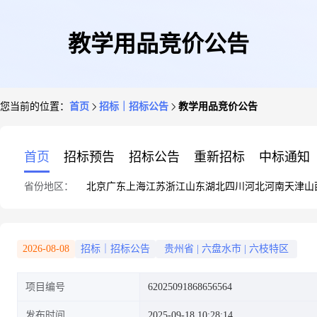
教学用品竞价公告
您当前的位置：
首页
招标｜招标公告
教学用品竞价公告
首页
招标预告
招标公告
重新招标
中标通知
省份地区：
北京
广东
上海
江苏
浙江
山东
湖北
四川
河北
河南
天津
山
2026-08-08
招标｜招标公告
贵州省
|
六盘水市
|
六枝特区
项目编号
62025091868656564
发布时间
2025-09-18 10:28:14