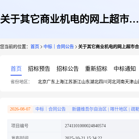
关于其它商业机电的网上超市合
您当前的位置：
首页
中标｜合同公告
关于其它商业机电的网上超市合
同公告
首页
招标预告
招标公告
重新招标
中标通知
省份地区：
北京
广东
上海
江苏
浙江
山东
湖北
四川
河北
河南
天津
山
2026-08-07
中标｜合同公告
新疆维吾尔自治区
|
喀什地区
|
疏
项目编号
2741101000024840574
发布时间
2025-10-21 15:34:22