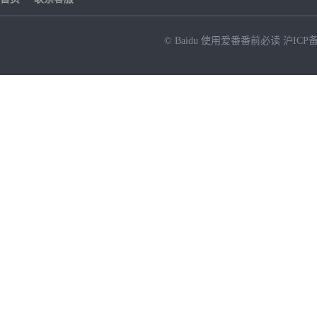
© Baidu
使用爱番番前必读
沪ICP备
NEW
HOT
暂时没有搜索结果…