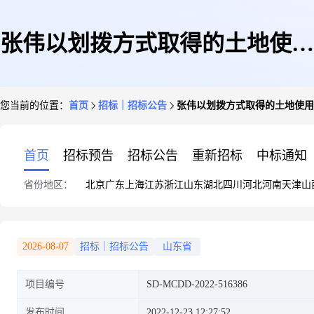
张伟以划拨方式取得的土地使用
您当前的位置：
首页
招标｜招标公告
张伟以划拨方式取得的土地使用
权转让审查勘测定界图、平面界
首页
招标预告
招标公告
重新招标
中标通知
省份地区：
北京
广东
上海
江苏
浙江
山东
湖北
四川
河北
河南
天津
山
址图中介服务直购采购公告
2026-08-07
招标｜招标公告
山东省
项目编号
SD-MCDD-2022-516386
发布时间
2022-12-23 12:27:52