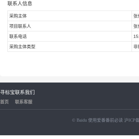
联系人信息
采购主体
张
项目联系人
张
联系电话
15
采购主体类型
非
寻标宝
联系我们
首页
联系客服
© Baidu
使用爱番番前必读
沪ICP备
NEW
HOT