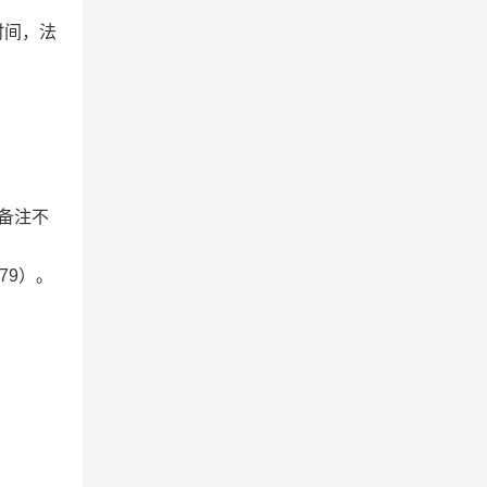
京时间，法
因备注不
79）。