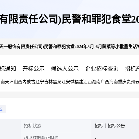
限责任公司)民警和罪犯食堂20
天一服饰有限责任公司)民警和罪犯食堂2024年5月-6月蔬菜等小批量生
物资采购公开招标公告
标通知
开标公示
候选人公示
企业招标查询
招标
河南
天津
山西
内蒙古
辽宁
吉林
黑龙江
安徽
福建
江西
湖南
广西
海南
重庆
贵州
区
招标状态
招标｜招标公告
标书获取截止时间