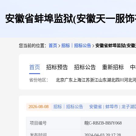
安徽省蚌埠监狱(安徽天一服饰有
您当前的位置：
首页
招标｜招标公告
安徽省蚌埠监狱(安徽
首页
招标预告
招标公告
重新招标
中
省份地区：
北京
广东
上海
江苏
浙江
山东
湖北
四川
河北
2026-08-08
招标｜招标公告
安徽省
|
蚌埠市
|
龙子湖
项目编号
皖C-RBZB-BBJY068
发布时间
2024-04-03 20:17:28