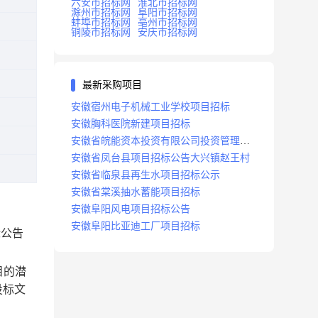
六安市招标网
淮北市招标网
滁州市招标网
阜阳市招标网
蚌埠市招标网
亳州市招标网
铜陵市招标网
安庆市招标网
最新采购项目
安徽宿州电子机械工业学校项目招标
安徽胸科医院新建项目招标
安徽省皖能资本投资有限公司投资管理系
统建设项目招标
安徽省凤台县项目招标公告大兴镇赵王村
安徽省临泉县再生水项目招标公示
安徽省棠溪抽水蓄能项目招标
安徽阜阳风电项目招标公告
安徽阜阳比亚迪工厂项目招标
标公告
目的潜
投标文