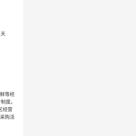
1天
干鲜等经
计制度。
区经营
位采购活