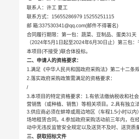
联系人：许工 夏工
联系方式：15655286979 15255251115
邮 箱:337530341@qq.com(邮件不得署名)
合同履行期限：第一包：蔬菜、豆制品、蛋类31天（
（2024年5月1日起至2024年6月30日止）第三包：
本项目(不接受 )联合体投标。
二、申请人的资格要求：
1.满足《中华人民共和国政府采购法》第二十二条
2.落实政府采购政策需满足的资格要求：
/
3.本项目的特定资格要求：1.有依法缴纳税收和
营销售（或种植、销售）等相关项目。2.具有独立
3.供应商必须在蚌埠或周边地区（车程1.5小时
场地租赁合同。4.参加政府采购活动前三年内，在
动中无违反监管安全规定以及送货不及时、送货质
三、获取招标文件