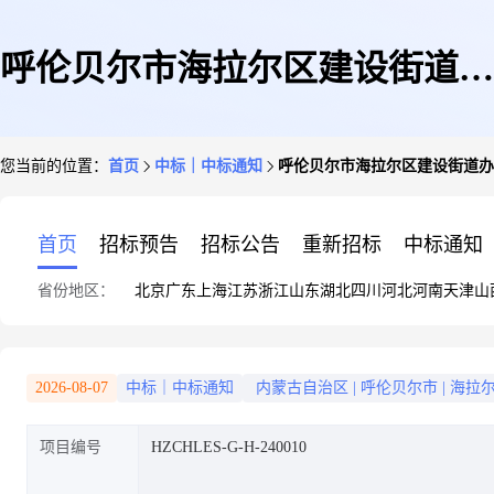
呼伦贝尔市海拉尔区建设街道办
您当前的位置：
首页
中标｜中标通知
呼伦贝尔市海拉尔区建设街道办
事处建设办北山高寒蔬菜基地智
首页
招标预告
招标公告
重新招标
中标通知
省份地区：
北京
广东
上海
江苏
浙江
山东
湖北
四川
河北
河南
天津
山
慧农业设备购置项目结果公告
2026-08-07
中标｜中标通知
内蒙古自治区
|
呼伦贝尔市
|
海拉
项目编号
HZCHLES-G-H-240010