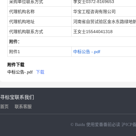
采购单位联系方式
李女士0372-8169653
代理机构名称
华宝工程咨询有限公司
代理机构地址
河南省自贸试验区金水东路绿地新都
代理机构联系方式
王女士15544041318
附件：
附件1
中标公告 -.pdf
附件下载
中标公告-.pdf
下载
寻标宝
联系我们
首页
联系客服
© Baidu
使用爱番番前必读
沪ICP备