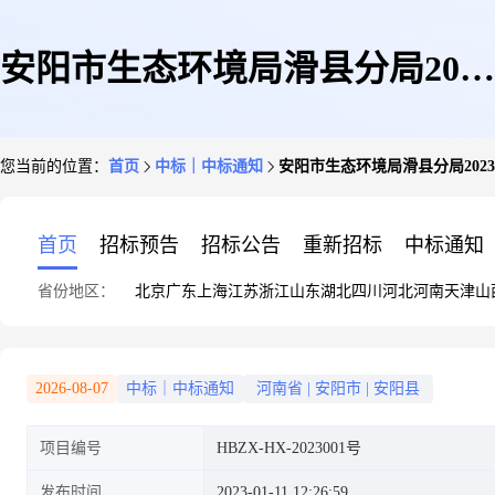
安阳市生态环境局滑县分局2023
您当前的位置：
首页
中标｜中标通知
安阳市生态环境局滑县分局20
年柴油货车路检路查及入户检测
首页
招标预告
招标公告
重新招标
中标通知
省份地区：
北京
广东
上海
江苏
浙江
山东
湖北
四川
河北
河南
天津
山
聘请第三方项目成交公告
2026-08-07
中标｜中标通知
河南省
|
安阳市
|
安阳县
项目编号
HBZX-HX-2023001号
发布时间
2023-01-11 12:26:59