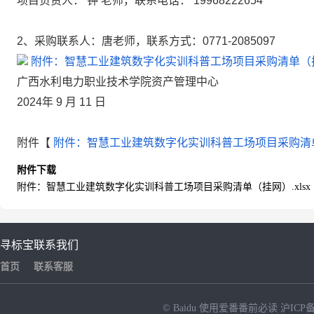
项目负责人：
钟
老师，联系电话：
19968222654
2、采购联系人：唐老师，联系方式：0771-2085097
附件：智慧工业建筑数字化实训科普工场项目采购清单（挂网
广西水利电力职业技术学院资产管理中心
2024年
9
月
11
日
附件【
附件：智慧工业建筑数字化实训科普工场项目采购清单（
附件下载
附件：智慧工业建筑数字化实训科普工场项目采购清单（挂网）.xlsx
寻标宝
联系我们
首页
联系客服
© Baidu
使用爱番番前必读
沪ICP备