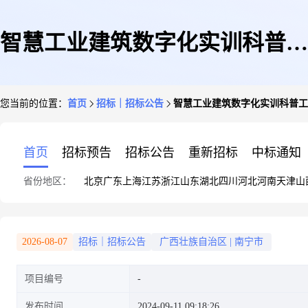
智慧工业建筑数字化实训科普工
您当前的位置：
首页
招标｜招标公告
智慧工业建筑数字化实训科普工
场设备采购询价公告
首页
招标预告
招标公告
重新招标
中标通知
省份地区：
北京
广东
上海
江苏
浙江
山东
湖北
四川
河北
河南
天津
山
2026-08-07
招标｜招标公告
广西壮族自治区
|
南宁市
项目编号
发布时间
2024-09-11 09:18:26