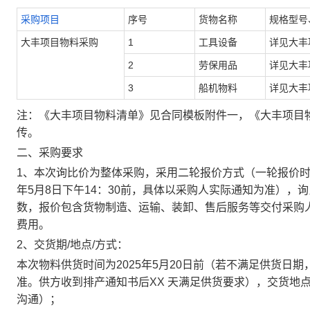
采购项目
序号
货物名称
规格型号
大丰项目物料采购
1
工具设备
详见大丰
2
劳保用品
详见大丰
3
船机物料
详见大丰
注：
《大丰项目物料清单》见合同模板附件一，《大丰项目
传。
二、采购要求
1、本次询比价为整体采购，采用二轮报价方式
（一轮报价时间
年5月8日下午14：30前，具体以采购人实际通知为准）
，询
数，报价包含货物制造、运输、装卸、售后服务等交付采购
费用。
2、交货期/地点/方式：
本次物料供货时间为2025年5月20日前（若不满足供货日
准。
供方收到排产通知书后XX 天满足供货要求
），交货地
沟通）；