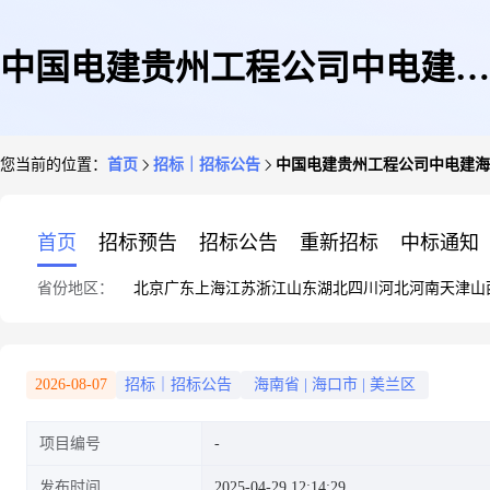
中国电建贵州工程公司中电建海
您当前的位置：
首页
招标｜招标公告
中国电建贵州工程公司中电建海
上风电工程有限公司三峡能源江
首页
招标预告
招标公告
重新招标
中标通知
省份地区：
北京
广东
上海
江苏
浙江
山东
湖北
四川
河北
河南
天津
山
苏大丰800MW海上风电项目物
2026-08-07
招标｜招标公告
海南省
|
海口市
|
美兰区
项目编号
料采购项目竞价公告
发布时间
2025-04-29 12:14:29