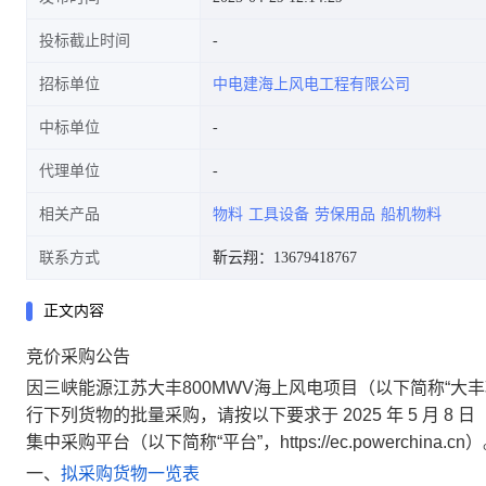
投标截止时间
招标单位
中电建海上风电工程有限公司
中标单位
代理单位
相关产品
物料
工具设备
劳保用品
船机物料
联系方式
靳云翔：13679418767
正文内容
竞价采购公告
因
三峡能源江苏大丰800MWV海上风电项目（以下简称“大丰
行下列货物的批量采购，
请按以下要求于
2025
年
5
月
8
日
集中采购平台（以下简称“平台”，https://ec.powerchina.cn
一、
拟采购货物一览表