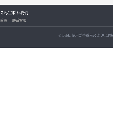
寻标宝
联系我们
首页
联系客服
© Baidu
使用爱番番前必读
沪ICP备
NEW
HOT
暂时没有搜索结果…