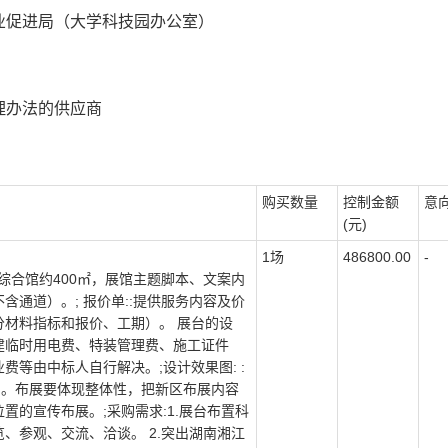
业促进局（大学科技园办公室）
理办法的供应商
购买数量
控制金额
意
(元)
1场
486800.00
-
区综合馆约400㎡，展馆主题脚本、文案内
通道）。; 报价单::提供服务内容及价
材料指标和报价、工期）。 展台的设
建临时用电费、特装管理费、施工证件
等由中标人自行解决。;设计效果图: :
）。布展要体现整体性，把新区布展内容
置的宣传布展。;采购需求:1.展台布置科
、参观、交流、洽谈。 2.突出湖南湘江