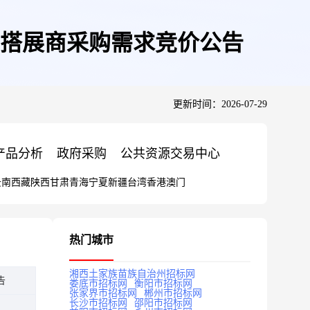
馆搭展商采购需求竞价公告
更新时间：2026-07-29
产品分析
政府采购
公共资源交易中心
云南
西藏
陕西
甘肃
青海
宁夏
新疆
台湾
香港
澳门
热门城市
湘西土家族苗族自治州招标网
告
娄底市招标网
衡阳市招标网
张家界市招标网
郴州市招标网
长沙市招标网
邵阳市招标网