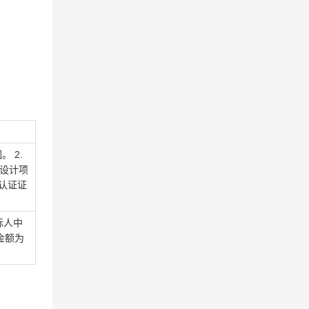
 2.
展设计项
认证证
标人中
金额为