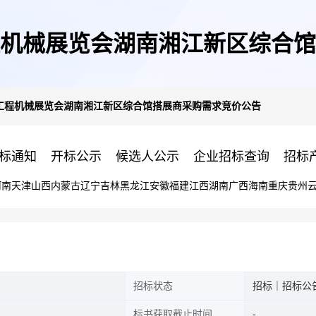
工程机械展览会湖南湘江新区综合
际工程机械展览会湖南湘江新区综合馆搭展商采购需求竞价公告
标通知
开标公示
候选人公示
企业招标查询
招标
河南
天津
山西
内蒙古
辽宁
吉林
黑龙江
安徽
福建
江西
湖南
广西
海南
重庆
贵州
招标状态
招标｜招标公
标书获取截止时间