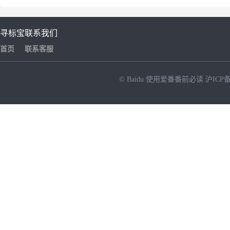
寻标宝
联系我们
首页
联系客服
© Baidu
使用爱番番前必读
沪ICP备
NEW
HOT
暂时没有搜索结果…