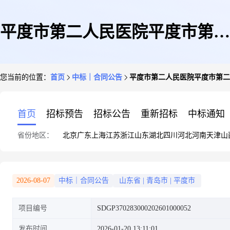
平度市第二人民医院平度市第二
您当前的位置：
首页
中标｜合同公告
平度市第二人民医院平度市第二
人民医院车辆保险服务业务公示
首页
招标预告
招标公告
重新招标
中标通知
省份地区：
北京
广东
上海
江苏
浙江
山东
湖北
四川
河北
河南
天津
山
2026-08-07
中标｜合同公告
山东省
|
青岛市
|
平度市
项目编号
SDGP370283000202601000052
发布时间
2026-01-20 13:11:01