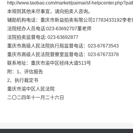
http://www.taobao.com/market/paimai/sf-helpcenter.php?pat
本规则其他未尽事宜，请向拍卖人咨询。
辅助机构电话：重庆市新益拍卖有限公司
17783433192
李
老
法院经办人员电话
:023-63692
707董
老师
法院拍卖监督电话
: 023-63692877
重庆市高级人民法院执行局监督电话：
023-67673543
重庆市高级人民法院督察室监督电话：
023-67673378
联系地址：重庆市渝中区经纬大道
513号
附：
1、评估报告
2、执行裁定书
重庆市渝中区人民法院
二〇二四年十一月二十六日