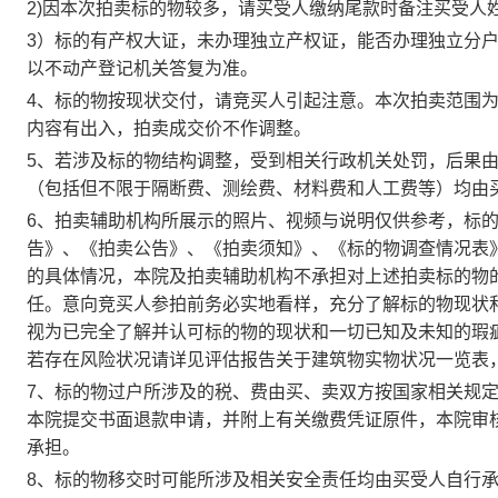
2)因本次拍卖标的物较多，请买受人缴纳尾款时备注买
受人
3）标的有产权大证，未办理独立产权证，能否办理独立分
以不动产登记机关答复为准。
4、标的物按现状交付，请竞买人引起注意。本次拍卖范围
内容有出入，拍卖成交价不作调整。
5、若涉及标的物结构调整，受到相关行政机关处罚，后果
（包括但不限于隔断费、测绘费、材料费和人工费等）均由
6、拍卖辅助机构所展示的照片、视频与说明仅供参考，标
告》、《拍卖公告》、《拍卖须知》、《标的物调查情况表
的具体情况，本院及拍卖辅助机构不承担对上述拍卖标的物
任。意向竞买人参拍前务必实地看样，充分了解标的物现状
视为已完全了解并认可标的物的现状和一切已知及未知的瑕
若存在风险状况请详见评估报告关于建筑物实物状况一览表
7、标的物过户所涉及的税、费由买、卖双方按国家相关规
本院提交书面退款申请
，并附上有关缴费凭证原件，本院审
承担。
8、标的物移交时可能所涉及相关安全责任均由买受人自行