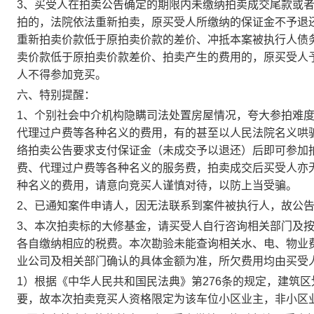
3、买受人在拍卖公告确定的期限内未缴纳拍卖成交尾款或
拍的，法院依法重新拍卖，原买受人所缴纳的保证金不予退
重新拍卖价款低于原拍卖价款的差价、冲抵本案被执行人债
卖价款低于原拍卖价款差价、拍卖产生的费用的，原买受人
人不得参加竞买。
六、特别提醒：
1、个别社会中介机构隐瞒司法处置房屋情况，夸大参拍难
代理过户费等各种名义的费用，有的甚至以人民法院名义哄
络拍卖公告要求支付保证金（未成交予以退还）后即可参加
费、代理过户费等各种名义的服务费，拍卖成交后买受人亦
种名义的费用，请意向竞买人谨慎对待，以防上当受骗。
2、
已通知案件申请人，因无法联系到案件被执行人，故公
3、本次拍卖标的大修基金，请买受人自行咨询相关部门及
各自缴纳相应的税费。本次勘验未能查询相关水、电、物业
业公司及相关部门确认的具体金额为准，所欠费用均由买受
1）根据《中华人民共和国民法典》第276条的规定，建筑
要，
故本次拍卖竞买人资格限定为该车位小区业主，非小区