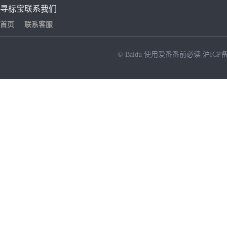
寻标宝
联系我们
首页
联系客服
© Baidu
使用爱番番前必读
沪ICP备
NEW
HOT
暂时没有搜索结果…