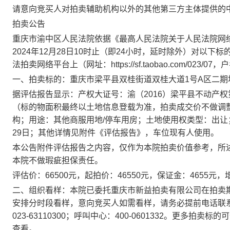
请意向竞买人对拍卖辅助机构以外的其他第三方主体提供的
拍卖公告
重庆市渝中区人民法院依据《最高人民法院关于人民法院网
202
4年12月28
日
10时止
（即
24小时，延时除外）对以下标
法拍卖网络平台上（网址：https://sf.taobao.com/
一、
拍卖标的：
重庆市梁平县双桂街道双桂大道
1号A区二期
据评估报告显示：产权大证号：渝（
2016）梁平县不动产权第
（标的物面积最终以土地信息登载为准，拍卖成交价不做调整
构
；用途：其他商服用地
/停车用房；土地使用权类型：出让
29日；其他详情见附件《评估报告》，车位
现
有人使用。
本公告附件评估报告之内容，仅作为本院拍卖价值参考，所
本院不做瑕疵担保责任。
评估价：
66500元，起拍价：46550元，保证金：4655元
，
二、组织看样：
本院已委托重庆市新益拍卖有限公司在拍卖
安排分时段看样，意向竞买人如需看样，
请务必提前电话联
023-63110300；呼叫中心：400-0601332。
更多拍卖标的可
查看。