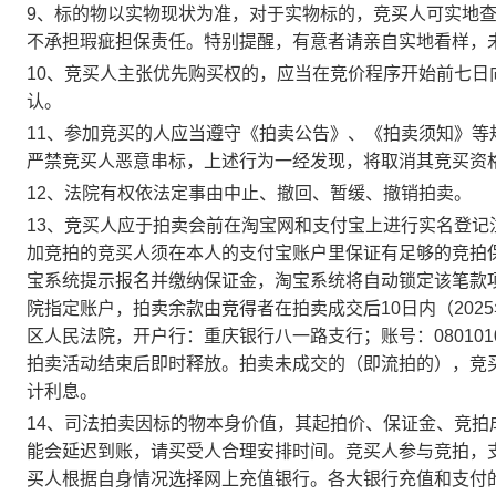
9、标的物以实物现状为准，对于实物标的，竞买人可实地
不承担瑕疵担保责任。特别提醒，有意者请亲自实地看样，
10、竞买人主张优先购买权的，应当在竞价程序
开始前七日
认。
11、参加竞买的人应当遵守《拍卖公告》、《拍卖须知》
严禁竞买人恶意串标，上述行为一经发现，将取消其竞买资
12、法院有权依法定事由中止、撤回、暂缓、撤销拍卖。
13、竞买人应于拍卖会前在淘宝网和支付宝上进行实名登
加竞拍的竞买人须在本人的支付宝账户里保证有足够的竞拍
宝系统提示报名并缴纳保证金，淘宝系统将自动锁定该笔款
院指定账户，
拍卖余款由竞得者在拍卖成交后
10日内（202
区人民法院，开户行：重庆银行八一路支行；
账号：
080101
拍卖活动结束后即时释放。拍卖未成交的（即流拍的），竞
计利息。
14、司法拍卖因标的物本身价值，其起拍价、保证金、竞
能会延迟到账，请买受人合理安排时间。竞买人参与竞拍，
买人根据自身情况选择网上充值银行。各大银行充值和支付