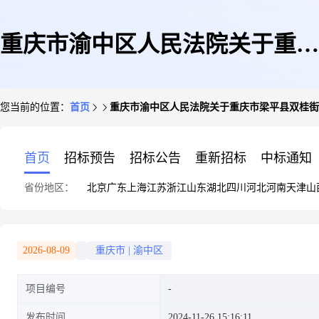
重庆市渝中区人民法院关于重庆
您当前的位置：
首页
重庆市渝中区人民法院关于重庆市梁平县双桂街道双
市梁平县双桂街道双桂大道1号
首页
招标预告
招标公告
重新招标
中标通知
省份地区：
北京
广东
上海
江苏
浙江
山东
湖北
四川
河北
河南
天津
山
A区二期地下车库-1-187(第一次
2026-08-09
重庆市
|
渝中区
项目编号
拍卖)的公告
发布时间
2024-11-26 15:16:11