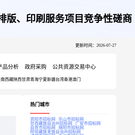
、排版、印刷服务项目竞争性磋商
更新时间：2026-07-27
产品分析
政府采购
公共资源交易中心
云南
西藏
陕西
甘肃
青海
宁夏
新疆
台湾
香港
澳门
热门城市
资阳市招标网
乐山市招标网
甘孜藏族自治州招标网
广安市招标网
自贡市招标网
绵阳市招标网
阿坝藏族羌族自治州招标网