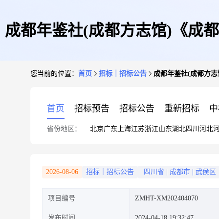
成都年鉴社(成都方志馆)《成
您当前的位置：
首页
招标｜招标公告
成都年鉴社(成都方志
首页
招标预告
招标公告
重新招标
中
省份地区：
北京
广东
上海
江苏
浙江
山东
湖北
四川
河北
2026-08-06
招标｜招标公告
四川省
|
成都市
|
武侯区
项目编号
ZMHT-XM202404070
发布时间
2024-04-18 19:32:47