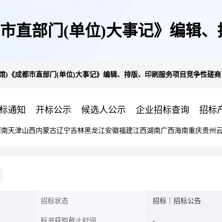
都市直部门(单位)大事记》编辑
馆)《成都市直部门(单位)大事记》编辑、排版、印刷服务项目竞争性磋商
标通知
开标公示
候选人公示
企业招标查询
招标
河南
天津
山西
内蒙古
辽宁
吉林
黑龙江
安徽
福建
江西
湖南
广西
海南
重庆
贵州
招标状态
招标｜招标公告
标书获取截止时间