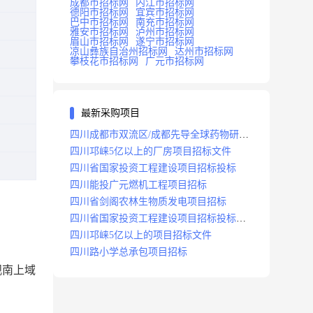
成都市招标网
内江市招标网
德阳市招标网
宜宾市招标网
巴中市招标网
南充市招标网
雅安市招标网
泸州市招标网
眉山市招标网
遂宁市招标网
凉山彝族自治州招标网
达州市招标网
攀枝花市招标网
广元市招标网
最新采购项目
四川成都市双流区/成都先导全球药物研发
生产基地(一期)(dj)项目招标标段
四川邛崃5亿以上的厂房项目招标文件
四川省国家投资工程建设项目招标投标
四川能投广元燃机工程项目招标
四川省剑阁农林生物质发电项目招标
四川省国家投资工程建设项目招标投标
2008年版
四川邛崃5亿以上的项目招标文件
四川路小学总承包项目招标
观南上域