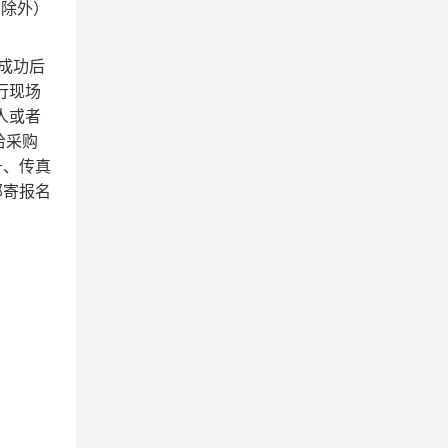
假日除外）
册成功后
行现场
人或者
给采购
号、传真
邮寄报名