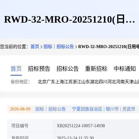
RWD-32-MRO-20251210(日用
您当前的位置：
首页
招标｜招标公告
RWD-32-MRO-20251210(
电器)EC采购公告发布日
首页
招标预告
招标公告
重新招标
中标通知
省份地区：
北京
广东
上海
江苏
浙江
山东
湖北
四川
河北
河南
天津
山
期:2025年12月24日浏览量:2
2026-08-09
招标｜招标公告
宁夏回族自治区
|
银川市
|
灵武市
项目编号
XB20251224-10057-14938
发布时间
2025-12-24 11:35:30