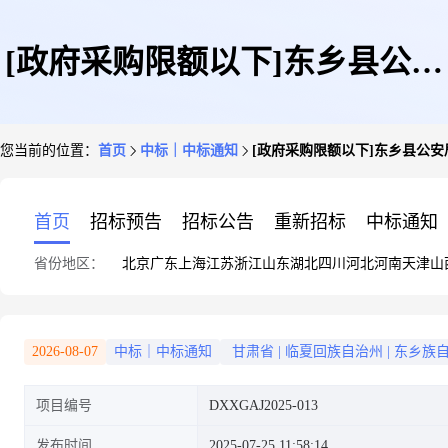
[政府采购限额以下]东乡县公安
您当前的位置：
首页
中标｜中标通知
[政府采购限额以下]东乡县公
局河滩新派出所网络布线线路改
首页
招标预告
招标公告
重新招标
中标通知
省份地区：
北京
广东
上海
江苏
浙江
山东
湖北
四川
河北
河南
天津
山
造项目成交公示
2026-08-07
中标｜中标通知
甘肃省
|
临夏回族自治州
|
东乡族
项目编号
DXXGAJ2025-013
发布时间
2025-07-25 11:58:14