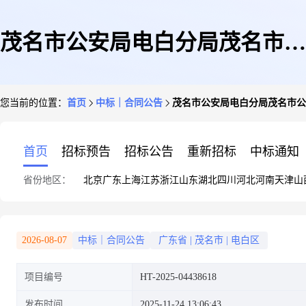
茂名市公安局电白分局茂名市公
您当前的位置：
首页
中标｜合同公告
茂名市公安局电白分局茂名市公
安局电白分局复印纸电子卖场合
首页
招标预告
招标公告
重新招标
中标通知
省份地区：
北京
广东
上海
江苏
浙江
山东
湖北
四川
河北
河南
天津
山
同的合同公告
2026-08-07
中标｜合同公告
广东省
|
茂名市
|
电白区
项目编号
HT-2025-04438618
发布时间
2025-11-24 13:06:43