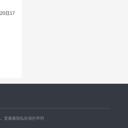
20
日17
、
爱番番隐私权保护声明