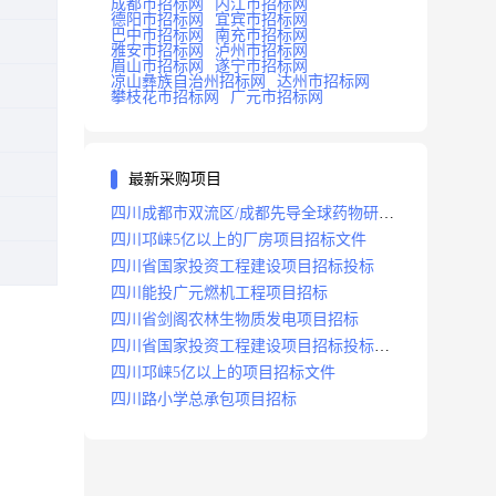
成都市招标网
内江市招标网
德阳市招标网
宜宾市招标网
巴中市招标网
南充市招标网
雅安市招标网
泸州市招标网
眉山市招标网
遂宁市招标网
凉山彝族自治州招标网
达州市招标网
攀枝花市招标网
广元市招标网
最新采购项目
四川成都市双流区/成都先导全球药物研发
生产基地(一期)(dj)项目招标标段
四川邛崃5亿以上的厂房项目招标文件
四川省国家投资工程建设项目招标投标
四川能投广元燃机工程项目招标
四川省剑阁农林生物质发电项目招标
四川省国家投资工程建设项目招标投标
2008年版
四川邛崃5亿以上的项目招标文件
四川路小学总承包项目招标