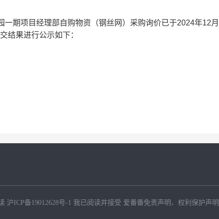
园一期项目经
理部自购物资（钢丝网）采购
询价
已于
2024
年
12
月
交结果进行公示如下：
读
沪ICP备19012628号-1
我已阅读并接受
爱番番免责声明
、
权利保护声明