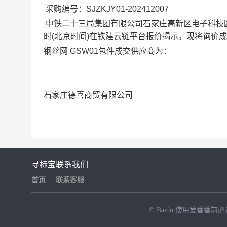
采购编号：SJZKJY01-202412007
中铁二十三局集团有限公司石家庄高新区电子科技
时
(北京时间)
在铁建
云链平台报价揭示。现将询价成
钢丝网 GSW01包件成交供应商为：
石家庄德喜商贸有限公司
寻标宝
联系我们
首页
联系客服
© Baidu
使用爱番番前必