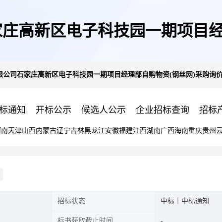
庄高新区电子科技园一期项目经
限公司石家庄高新区电子科技园一期项目经理部自购物资(钢丝网)采购询
结果公示
标通知
开标公示
候选人公示
企业招标查询
招标
河南
天津
山西
内蒙古
辽宁
吉林
黑龙江
安徽
福建
江西
湖南
广西
海南
重庆
贵州
招标状态
中标｜中标通知
标书获取截止时间