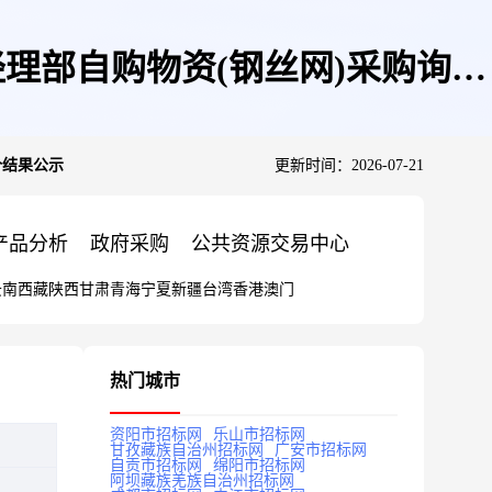
理部自购物资(钢丝网)采购询价
价结果公示
更新时间：2026-07-21
产品分析
政府采购
公共资源交易中心
云南
西藏
陕西
甘肃
青海
宁夏
新疆
台湾
香港
澳门
热门城市
资阳市招标网
乐山市招标网
甘孜藏族自治州招标网
广安市招标网
自贡市招标网
绵阳市招标网
阿坝藏族羌族自治州招标网