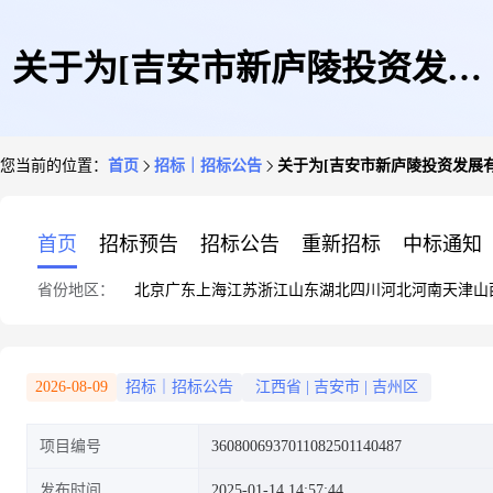
关于为[吉安市新庐陵投资发展
您当前的位置：
首页
招标｜招标公告
关于为[吉安市新庐陵投资发展有
有限公司]公开选取[测绘]机构
首页
招标预告
招标公告
重新招标
中标通知
省份地区：
北京
广东
上海
江苏
浙江
山东
湖北
四川
河北
河南
天津
山
的公告
2026-08-09
招标｜招标公告
江西省
|
吉安市
|
吉州区
项目编号
3608006937011082501140487
发布时间
2025-01-14 14:57:44