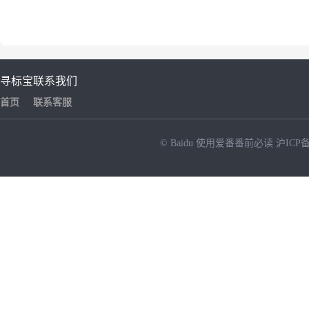
寻标宝
联系我们
首页
联系客服
© Baidu
使用爱番番前必读
沪ICP备
NEW
HOT