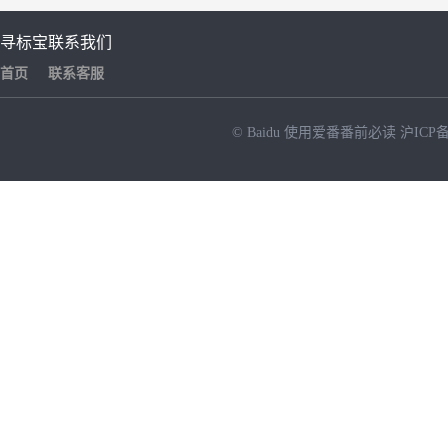
寻标宝
联系我们
首页
联系客服
© Baidu
使用爱番番前必读
沪ICP备
NEW
HOT
暂时没有搜索结果…