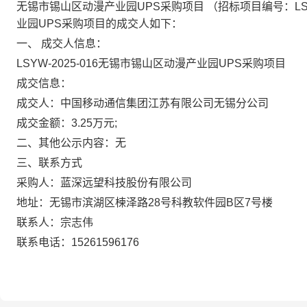
无锡市锡山区动漫产业园
UPS
采购项目
（招标项目编号：
L
业园
UPS
采购项目的成交人如下：
一、
成交人信息：
LSYW-2025-016
无锡市锡山区动漫产业园
UPS
采购项目
成交信息：
成交人：中国移动通信集团江苏有限公司无锡分公司
成交金额
：
3.25
万
元
;
二、其他公示内容：无
三、联系方式
采购人：
蓝深远望科技股份有限公司
地址：无锡市滨湖区楝泽路
28
号科教软件园
B
区
7
号楼
联系人：宗志伟
联系电话：
15261596176