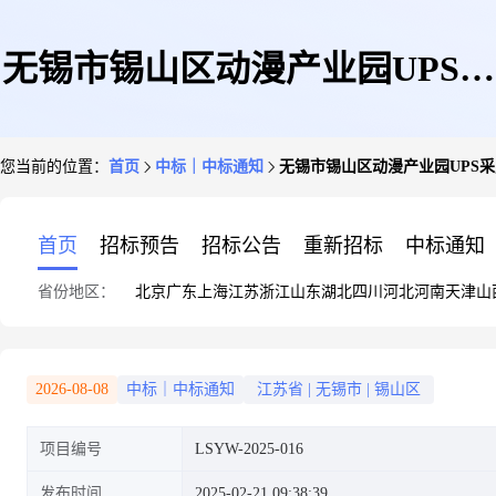
无锡市锡山区动漫产业园UPS采
您当前的位置：
首页
中标｜中标通知
无锡市锡山区动漫产业园UPS
购项目成交结果公告
首页
招标预告
招标公告
重新招标
中标通知
省份地区：
北京
广东
上海
江苏
浙江
山东
湖北
四川
河北
河南
天津
山
2026-08-08
中标｜中标通知
江苏省
|
无锡市
|
锡山区
项目编号
LSYW-2025-016
发布时间
2025-02-21 09:38:39