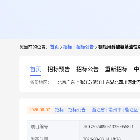
您当前的位置：
首页
招标｜招标公告
钢瓶用醇酸氨基油性
首页
招标预告
招标公告
重新招标
中
省份地区：
北京
广东
上海
江苏
浙江
山东
湖北
四川
河北
2026-08-07
招标｜招标公告
浙江省
|
衢州市
|
衢江区
项目编号
JJCG2024090313350955821
发布时间
2024-09-03 14:18:28