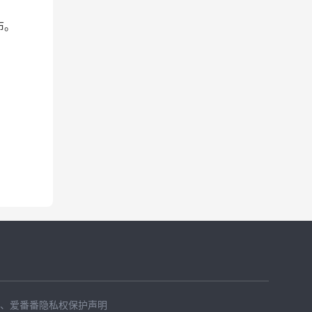
布。
、
爱番番隐私权保护声明