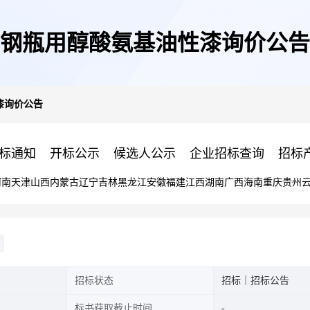
钢瓶用醇酸氨基油性漆询价公告
漆询价公告
标通知
开标公示
候选人公示
企业招标查询
招标
河南
天津
山西
内蒙古
辽宁
吉林
黑龙江
安徽
福建
江西
湖南
广西
海南
重庆
贵州
招标状态
招标｜招标公告
标书获取截止时间