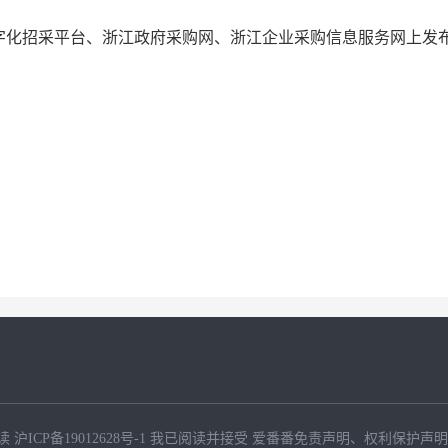
字化招采平台、浙江政府采购网、浙江企业采购信息服务网上发
读
沪ICP备19012628号-1
我已阅读并接受
爱番番免责声明
、
权利保护声明