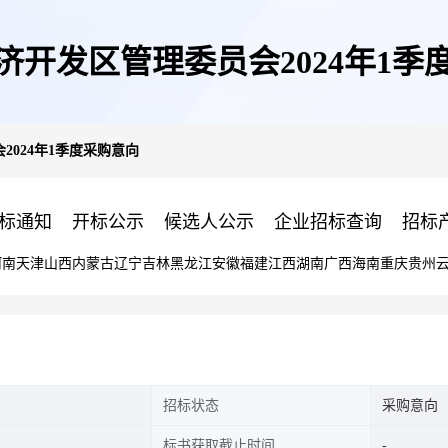
济开发区管理委员会2024年1季
2024年1季度采购意向
标通知
开标公示
候选人公示
企业招标查询
招标
河南
天津
山西
内蒙古
辽宁
吉林
黑龙江
安徽
福建
江西
湖南
广西
海南
重庆
贵州
招标状态
采购意向
标书获取截止时间