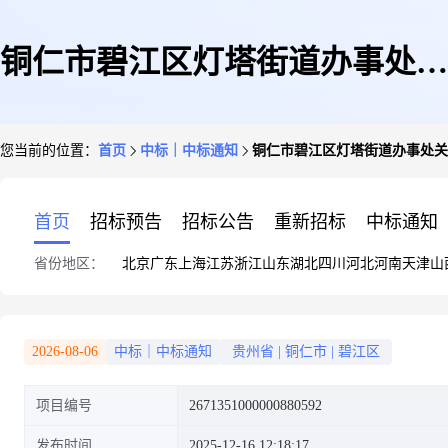
铜仁市碧江区灯塔街道办事处关
您当前的位置：
首页
中标｜中标通知
铜仁市碧江区灯塔街道办事处关
于互联网信息服务的定点采购馆
首页
招标预告
招标公告
重新招标
中标通知
省份地区：
北京
广东
上海
江苏
浙江
山东
湖北
四川
河北
河南
天津
山
采购项目成交公告
2026-08-06
中标｜中标通知
贵州省
|
铜仁市
|
碧江区
项目编号
2671351000000880592
发布时间
2025-12-16 12:18:17