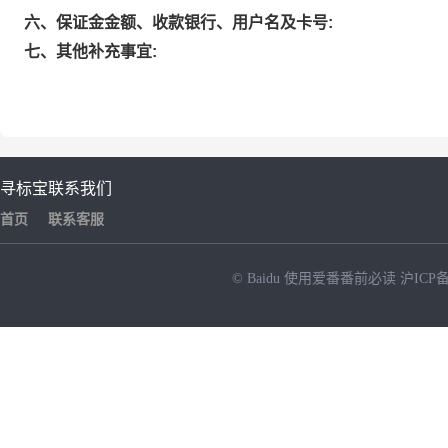
六、保证金金额、收款银行、用户名及卡号:
七、其他补充事宜:
寻标宝
联系我们
首页
联系客服
© Baidu
使用爱番番前必读
沪ICP备
NEW
HOT