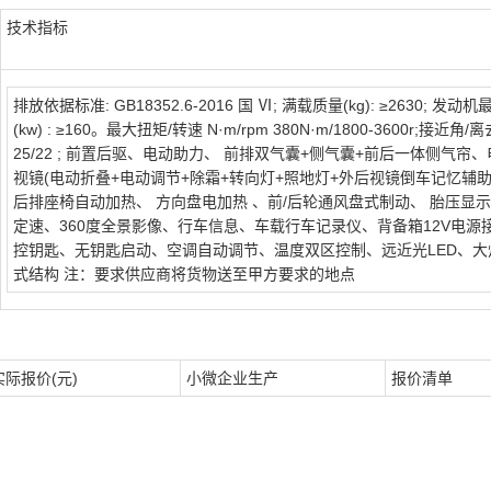
技术指标
排放依据标准: GB18352.6-2016 国 Ⅵ; 满载质量(kg): ≥2630; 发动
(kw) : ≥160。最大扭矩/转速 N·m/rpm 380N·m/1800-3600r;接近角/离去
25/22 ; 前置后驱、电动助力、 前排双气囊+侧气囊+前后一体侧气帘
视镜(电动折叠+电动调节+除霜+转向灯+照地灯+外后视镜倒车记忆辅助)
后排座椅自动加热、 方向盘电加热 、前/后轮通风盘式制动、 胎压显
定速、360度全景影像、行车信息、车载行车记录仪、背备箱12V电源
控钥匙、无钥匙启动、空调自动调节、温度双区控制、远近光LED、大
式结构 注：要求供应商将货物送至甲方要求的地点
实际报价(元)
小微企业生产
报价清单