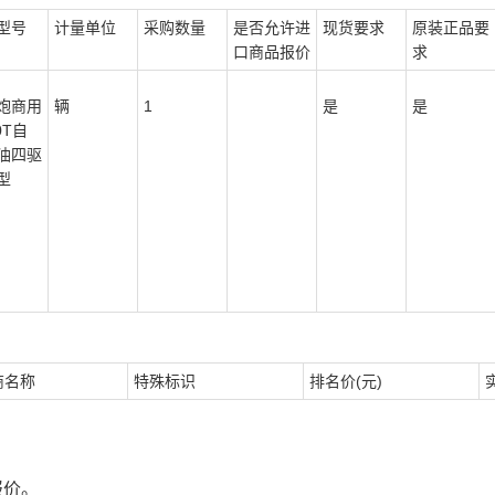
型号
计量单位
采购数量
是否允许进
现货要求
原装正品要
口商品报价
求
炮商用
辆
1
是
是
0T自
油四驱
型
商名称
特殊标识
排名价(元)
报价。