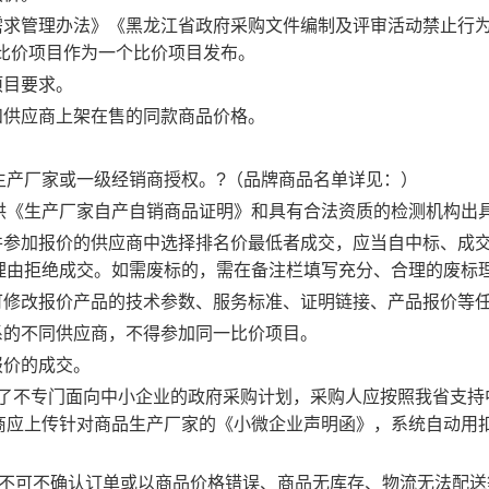
购需求管理办法》《黑龙江省政府采购文件编制及评审活动禁止行
比价项目作为一个比价项目发布。
项目要求。
和供应商上架在售的同款商品价格。
生产厂家或一级经销商授权。?（品牌商品名单详见：）
供《生产厂家自产自销商品证明》和具有合法资质的检测机构出
并参加报价的供应商中选择排名价最低者成交，应当自中标、成
理由拒绝成交。如需废标的，需在备注栏填写充分、合理的废标
可修改报价产品的技术参数、服务标准、证明链接、产品报价等
系的不同供应商，不得参加同一比价项目。
报价的成交。
联了不专门面向中小企业的政府采购计划，采购人应按照我省支
商应上传针对商品生产厂家的《小微企业声明函》，系统自动用
单，不可不确认订单或以商品价格错误、商品无库存、物流无法配