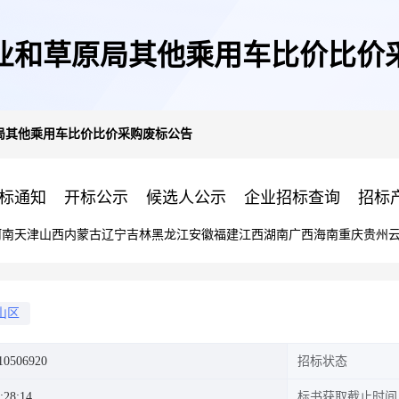
业和草原局其他乘用车比价比价
局其他乘用车比价比价采购废标公告
标通知
开标公示
候选人公示
企业招标查询
招标
河南
天津
山西
内蒙古
辽宁
吉林
黑龙江
安徽
福建
江西
湖南
广西
海南
重庆
贵州
山区
10506920
招标状态
:28:14
标书获取截止时间