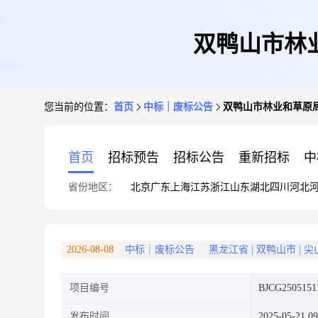
双鸭山市林
您当前的位置：
首页
中标｜废标公告
双鸭山市林业和草原
首页
招标预告
招标公告
重新招标
中
省份地区：
北京
广东
上海
江苏
浙江
山东
湖北
四川
河北
2026-08-08
中标｜废标公告
黑龙江省
|
双鸭山市
|
尖
项目编号
BJCG2505151
发布时间
2025-05-21 09