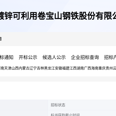
镀锌可利用卷宝山钢铁股份有限
司
标通知
开标公示
候选人公示
企业招标查询
招标
河南
天津
山西
内蒙古
辽宁
吉林
黑龙江
安徽
福建
江西
湖南
广西
海南
重庆
贵州
招标状态
标书获取截止时间