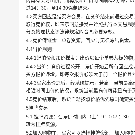
内再有买方出价，则再按新出价时间顺延2分钟，
过14：30，至14:30强制结束。
4.2买方回应是指买方会员，在竞价结束前通过交
取得竞价权，即表示同意接受并遵照执行本交易规
分及物理状态等法律规定的合同必要条款。
4.3竞价保证金：单卷资源，回应时无须冻结资金。
4.4出价规则：
4.4.1起拍价和加价梯度：出价以每个单卷为标的
4.4.2出价：竞价过程公开，竞价开始后所有回
买方报价递增，即每次报价必须大于前一个报价且
4.4.3买家出价之后，经系统提示，若高于当前
相近时间出价的情况，系统当前最高价可能已高于
4.5竞价结束后，系统自动按照价格优先原则确定
5挂牌交易
5.1 挂牌资源：在竞价时间内（上午9：00-9：3
转为挂牌资源。
5.2加入购物车：买家可以选择挂牌资源，加入购