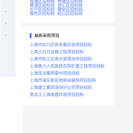
青浦区招标网
杨浦区招标网
黄浦区招标网
徐汇区招标网
长宁区招标网
静安区招标网
普陀区招标网
虹口区招标网
最新采购项目
上海市虹口区商务委员会项目招标
上海土石方运输工程项目招标
上海市松江区南大居菜场项目招标
上海第六人民医院东院扩建工程项目招标
上海宝冶集团雷州项目招标
上海市浦东新区地铁站装饰项目招标
上海建工集团深圳分公司项目招标
黑龙江上海电建风电项目招标