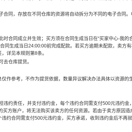
电子合同，存放在不同仓库的资源将自动拆分为不同的电子合同。
此时合同成立并生效；买方须在合同生成当日在“买家中心-我的合
合同生成当日24:00:00前完成配款。若买方逾期未配款，卖方
任，详见本规则第8条。
方可去仓库提货。
息仅作参考，不作为提货依据，数量异议解决办法具体以资源的
承担违约责任，并支付违约金，每个违约合同需支付500元违约金
责任的买方账户，将无法购买该卖方的任何资源。若由于卖方原因造
违约合同需支付500元违约金，买方承诺，收到违约金后不再