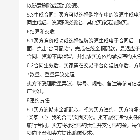
以随意删除或添加资源。
5.3生成合同：买方可以选择购物车中的资源生成
同生成后，资源即被锁定，其他买家无法购买。
6结算和交收
6.1买方竞价成功或选择挂牌资源生成电子合同后，
面，点击“合同配款”，完成在线全额配款，最迟应于
合同、资源不再保留，并要求买方依约承担违约责
6.2合同生效后，买家需在交易平台创建提单后，
7数量、重量异议处理
卖方不受理质量异议，牌号、规格、备注等参考信
厂为准。
8违约责任
8.1买方逾期未全额配款，视为买方违约，买方将
“买家中心--我的合同”页面支付。拒不履行违约
履行合同，卖方将承担违约责任并支付违约金，每个
项向平台和卖方提出赔偿要求。