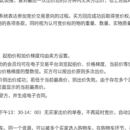
以此类推，直到最后一次出价后的2分钟内无买方出价，但上述延
易系统表达参加竞价交易意向的过程。买方回应成功后取得竞价权
则的各项条款，同时视为认可竞价标的物的重量、数量、实物质
物，起拍价和加价梯度均由卖方设置。
应成功的会员均可在电子交易平台浏览起拍价、价格梯度、当前价等
为价格梯度的整数倍。买方可以按出价原则多次出价。
最高价则出价成功；若低于当前最高价，则出价失败。由于存在多个
页面显示的当前最高价。
买受方，并生成电子合同。
0、下午13：30-14：00）无买家出价的单卷，不再延时竞价，自动
物车。同一个资源，可以被多个买家选入购物车，在购物车环节，