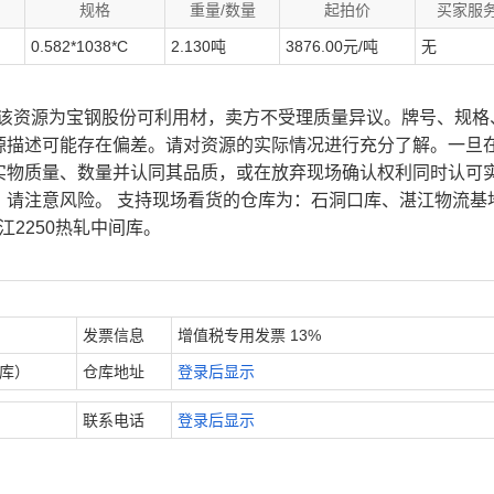
规格
重量/数量
起拍价
买家服
0.582*1038*C
2.130吨
3876.00元/吨
无
、该资源为宝钢股份可利用材，卖方不受理质量异议。牌号、规格
源描述可能存在偏差。请对资源的实际情况进行充分了解。一旦
实物质量、数量并认同其品质，或在放弃现场确认权利同时认可
，请注意风险。 支持现场看货的仓库为：石洞口库、湛江物流基
江2250热轧中间库。
发票信息
增值税专用发票 13%
内库）
仓库地址
登录后显示
联系电话
登录后显示