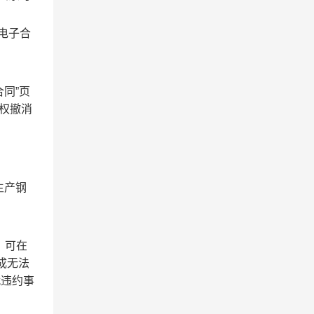
电子合
同”页
有权撤消
生产钢
，可在
成无法
就违约事