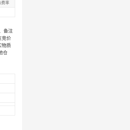
务费率
、备注
在竞价
实物质
地仓