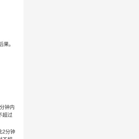
后果。
2分钟内
不超过
此2分钟