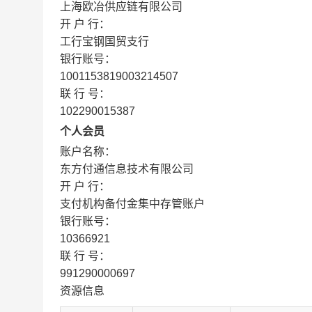
上海欧冶供应链有限公司
开 户 行：
工行宝钢国贸支行
银行账号：
1001153819003214507
联 行 号：
102290015387
个人会员
账户名称：
东方付通信息技术有限公司
开 户 行：
支付机构备付金集中存管账户
银行账号：
10366921
联 行 号：
991290000697
资源信息