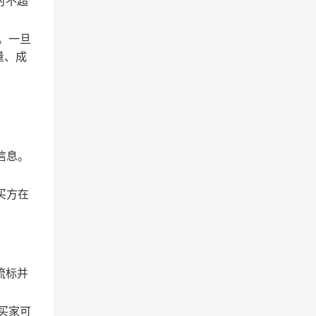
时不超
。一旦
量、成
信息。
买方在
流标并
买家可