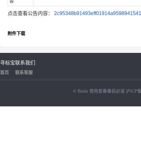
容
点击查看公告内容：
2c95348b91493eff01914a9598941541
附件下载
寻标宝
联系我们
首页
联系客服
© Baidu
使用爱番番前必读
沪ICP备
NEW
HOT