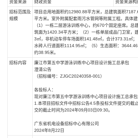
资金来源
财政资金
资金来源构
招标范围及
项目总用地面积约12980.88平方米，总建筑面积7187.
规模
平方米。室外附属配套雨污水管网等附属工程。具体建
（1）一栋二层游泳训练中心，约670个固定座席。总建筑
筑面为1420.34平方米；（2）一栋单层成品门卫室，
3㎡，非机动车停车场面积141.48㎡，合计373.31㎡
水砖人行道面积1114.95㎡；（5）生态面积：3644
约38.95米。
招标内容
廉江市第五中学游泳训练中心项目设计施工总承包
澄清公告
（招标编号：ZJGC20240358-001）
各投标人：
现对廉江市第五中学游泳训练中心项目设计施工总承包（招标
1
.
本项目招标文件中招标公告4.5条投标文件提交的
交的截止时间为2024年09月03日09:30。
广东省机电设备招标中心有限公司
202
4年
8月
22日