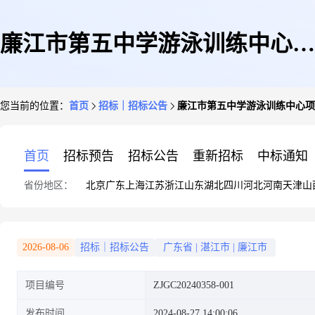
廉江市第五中学游泳训练中心项
您当前的位置：
首页
招标｜招标公告
廉江市第五中学游泳训练中心项
目设计施工总承包澄清公告
首页
招标预告
招标公告
重新招标
中标通知
省份地区：
北京
广东
上海
江苏
浙江
山东
湖北
四川
河北
河南
天津
山
2026-08-06
招标｜招标公告
广东省
|
湛江市
|
廉江市
项目编号
ZJGC20240358-001
发布时间
2024-08-27 14:00:06