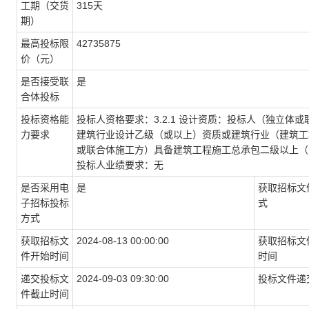
工期（交货
315天
期）
最高投标限
42735875
价
（
元
）
是否接受联
是
合体投标
投标资格能
投标人资格要求：
3.2.1 设计资质：投标人（独立
力要求
建筑行业设计乙级（或以上）资质或建筑行业（建筑工程
或联合体施工方）具备建筑工程施工总承包二级以上（
投标人业绩要求：
无
是否采用电
是
获取
招标文
子招标投标
式
方式
获取招标文
2024-08-13 00:00:00
获取招标文
件开始时间
时间
递交投标文
2024-09-03 09:30:00
投标文件递
件截止时间