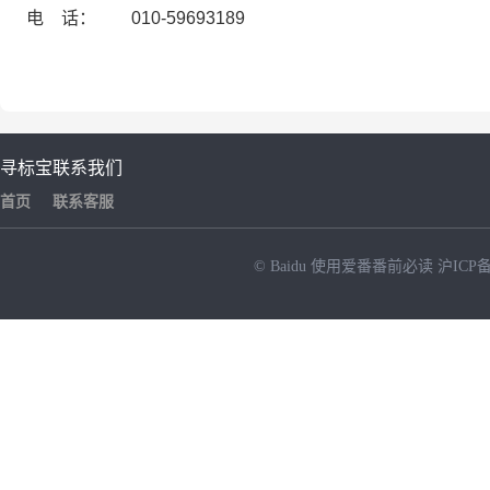
电 话： 010-59693189
寻标宝
联系我们
首页
联系客服
© Baidu
使用爱番番前必读
沪ICP备
NEW
HOT