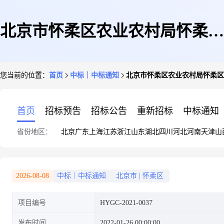
北京市怀柔区农业农村局怀柔区
您当前的位置：
首页
中标｜中标通知
北京市怀柔区农业农村局怀柔区
2021年清洁取暖监控平台服务费
首页
招标预告
招标公告
重新招标
中标通知
省份地区：
北京
广东
上海
江苏
浙江
山东
湖北
四川
河北
河南
天津
山
项目成交公告
2026-08-08
中标｜中标通知
北京市
|
怀柔区
项目编号
HYGC-2021-0037
发布时间
2022-01-26 00:00:00