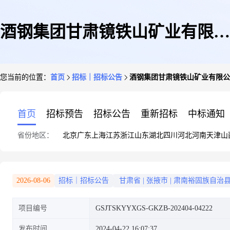
酒钢集团甘肃镜铁山矿业有限公
您当前的位置：
首页
招标｜招标公告
酒钢集团甘肃镜铁山矿业有限公
司电气预防性试验服务采购招标
首页
招标预告
招标公告
重新招标
中标通知
省份地区：
北京
广东
上海
江苏
浙江
山东
湖北
四川
河北
河南
天津
山
公告
2026-08-06
招标｜招标公告
甘肃省
|
张掖市
|
肃南裕固族自治
项目编号
GSJTSKYYXGS-GKZB-202404-04222
发布时间
2024-04-22 16:07:37