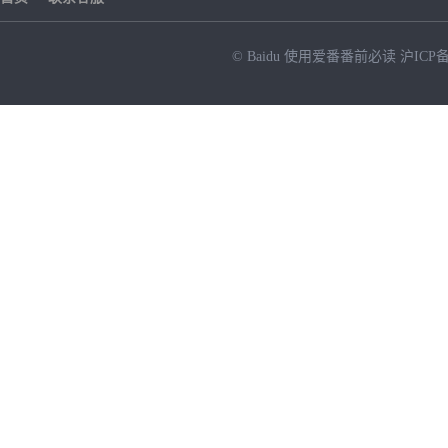
© Baidu
使用爱番番前必读
沪ICP备
NEW
HOT
暂时没有搜索结果…