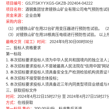
项目编号：
GSJTSKYYXGS-GKZB-202404-04222
项目名称：
酒钢集团甘肃镜铁山矿业有限公司电气预防性试
资金来源：
企业自筹
采购内容：
（1）对镜铁山矿在用22台矿用变压器进行预防性试验。 （
（3）对镜铁山矿在用18根高压电缆进行预防性试验。 以
最晚交货（竣工）时间：
2024年9月30日00时00分
二、投标人资格要求
第一标段
1.
本次招标要求投标人须为中华人民共和国境内的独立法人
2.
本次招标要求投标人不是被最高人民法院在“信用中国”网
3.
本次招标要求投标人须具备安全生产检测检验机构资质证
4.
本次招标不接受联合体投标；
5.
本次招标要求投标人须具备近三年内同类型项目业绩或与
三、获取招标文件
时间：
2024年4月22日15时27分
至
2024年4月27日15时27
方式：
在线获取
第一标段 售价：
200.00
元/份，标书售后不退