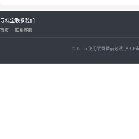
寻标宝
联系我们
首页
联系客服
© Baidu
使用爱番番前必读
沪ICP备
NEW
HOT
暂时没有搜索结果…