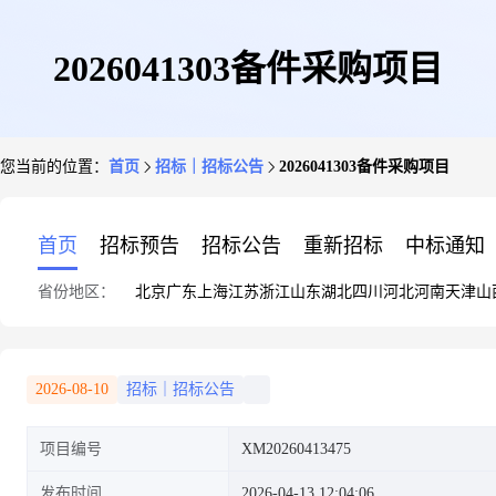
2026041303备件采购项目
您当前的位置：
首页
招标｜招标公告
2026041303备件采购项目
首页
招标预告
招标公告
重新招标
中标通知
省份地区：
北京
广东
上海
江苏
浙江
山东
湖北
四川
河北
河南
天津
山
2026-08-10
招标｜招标公告
项目编号
XM20260413475
发布时间
2026-04-13 12:04:06