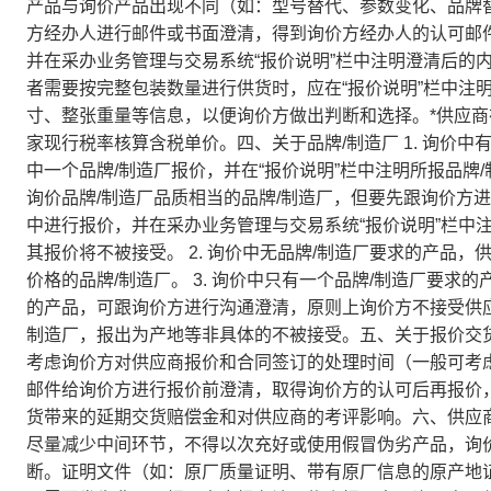
产品与询价产品出现不同（如：型号替代、参数变化、品牌
方经办人进行邮件或书面澄清，得到询价方经办人的认可邮
并在采办业务管理与交易系统“报价说明”栏中注明澄清后的
者需要按完整包装数量进行供货时，应在“报价说明”栏中注
寸、整张重量等信息，以便询价方做出判断和选择。*供应
家现行税率核算含税单价。四、关于品牌/制造厂 1. 询价
中一个品牌/制造厂报价，并在“报价说明”栏中注明所报品牌
询价品牌/制造厂品质相当的品牌/制造厂，但要先跟询价方
中进行报价，并在采办业务管理与交易系统“报价说明”栏中
其报价将不被接受。 2. 询价中无品牌/制造厂要求的产品
价格的品牌/制造厂。 3. 询价中只有一个品牌/制造厂要
的产品，可跟询价方进行沟通澄清，原则上询价方不接受供应商
制造厂，报出为产地等非具体的不被接受。五、关于报价交
考虑询价方对供应商报价和合同签订的处理时间（一般可考虑
邮件给询价方进行报价前澄清，取得询价方的认可后再报价
货带来的延期交货赔偿金和对供应商的考评影响。六、供应
尽量减少中间环节，不得以次充好或使用假冒伪劣产品，询
断。证明文件（如：原厂质量证明、带有原厂信息的原产地证