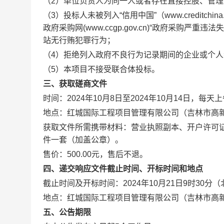
（2）单位负责人为同一人或者存在直接控股、管
（3）
投标人未被列入“信用中国”（www.creditc
政府采购网(www.ccgp.gov.cn)“政府采购
站无行贿犯罪行为
；
（4）
拒绝列入政府不良行为记录期间的企业或个人
（
5
）
本项目不接受联合体投标
。
三、获取磋商文件
时间：202
4
年
10
月
8
日至202
4
年
10
月
14
日，每天上午
地点：
红城国际工程项目管理有限公司
（吉林市高新
获取文件所需携带材料：营业执照副本、开户许可
件一套（加盖公章）。
售价：500.00元，售后不退。
四、递交响应文件截止时间、开标时间和地点
截止时间及开标时间：202
4
年
10月21日9
时30分（
地点：
红城国际工程项目管理有限公司
（吉林市高新
五、公告期限