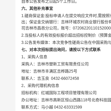
自本公告发布之日起5个工作日。
六、其他补充事宜
1.磋商保证金:投标申请人在提交
响应
文件时,需按
出；保证金交纳银行：吉林环城农村商业银行股份
司吉林市昌邑分公司
，账号：
07206220110152000
2.当投标人的有效投标报价超出招标控制价（预算
3.公告发布媒体：本次竞争性磋商公告在
中国采购
七、对本次招标提出询问，请按以下方式联系
1、采购人信息
采购人：
吉林市塑新工贸有限责任公司
地址：吉林市丰满区吉桦路25号
联系人：吉玉良
0432-66072458
2、采购代理机构信息
招标机构：
红城国际工程项目管理有限公司
办公地址：吉林市高新区恒山西路118号北奇科技园
联系方式：
马小越
0432-63331599