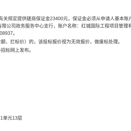
照有关规定提供
磋商保证金23400
元，
保证金必须从申请人基本账
有限公司政务服务中心支行，账户名称：
红城国际工程项目管理
08937
。
金额、拦标价）的，该投标报价视为无效报价，做废标处理。
与招标网
上发布。
1单元13层