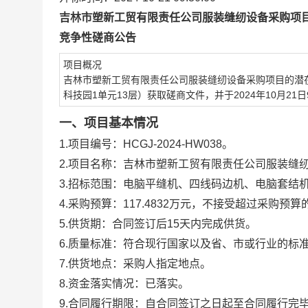
吉林市塑新工贸有限责任公司服装缝纫设备采购项
竞争性磋商公告
项目概况
吉林市塑新工贸有限责任公司服装缝纫设备采购项目
的潜
科技园1单元13层）获取磋商文件，并于202
4
年
10月21日
一、项目基本情况
1.项目编号：HCGJ-2024-
HW038
。
2.项目名称：
吉林市塑新工贸有限责任公司服装缝
3.招标范围：
电脑平缝机、四线码边机、电脑套结
4.采购预算：117.4832
万元
，不接受超过采购预算
5.
供货期
：
合同签订后15天内完成供货
。
6.
质量标准：符合现行国家以及省、市或行业的标
7.供货地点：采购人指定地点。
8.资金落实情况：已落实。
9.合同履行期限：自合同签订之日起至合同履行完