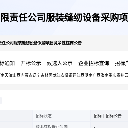
限责任公司服装缝纫设备采购项
责任公司服装缝纫设备采购项目竞争性磋商公告
标通知
开标公示
候选人公示
企业招标查询
招标
河南
天津
山西
内蒙古
辽宁
吉林
黑龙江
安徽
福建
江西
湖南
广西
海南
重庆
贵州
招标状态
招标｜招标公告
标书获取截止时间