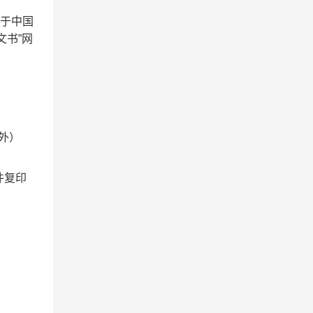
处于中国
文书”网
除外）
件复印