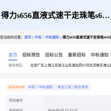
得力s656直液式速干走珠笔s656
您当前的位置：
首页
中标｜中标通知
得力s656直液式速干走珠笔s
黑笔中性笔学生专用红笔黑色签
首页
招标预告
招标公告
重新招标
中标通知
省份地区：
北京
广东
上海
江苏
浙江
山东
湖北
四川
河北
河南
天津
山
字笔水笔1支黑色
2026-08-09
中标｜中标通知
黑龙江省
|
哈尔滨市
项目编号
发布时间
2024-09-05 15:57:33