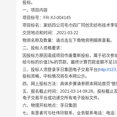
投标。
一、项目内容
项目标号：FR-XJ-004145
项目标名：家纺四公司毛巾四厂同创无纺布技术李
交货地点和时间：,2021-03-22
物资名称及数量：请点击左下角物资明细表查看。
二、投标人资格要求：
因投标方原因造成项目作废重新投标，属于初次参
给与标的价值1‰的罚款，最终计算罚款金额不足100
三、投标人须登录孚日集团电子交易平台(
http://12
投标资格，中标情况将在本网公示。
四、网上投标方法：具体步骤请参照本网站首页“使
五、报名截止时间：2021-03-14 09:28，投标截
电子交易平台成功递交所有电子投标文件。
六、物理开标地点：孚日集团
七、有意者可与杜伟玲联系，业务联系电话：电话：0536-5