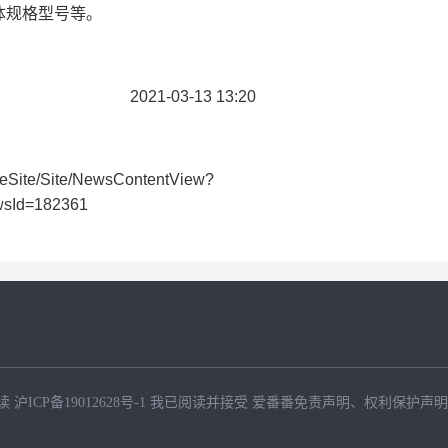
体规格型号等。
3 13:20
ite/Site/NewsContentView?
sId=182361
读
沪ICP备19012628号-1
我已阅读并接受
爱番番免责声明
、
权利保护声明