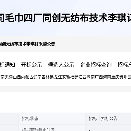
司毛巾四厂同创无纺布技术李琪
同创无纺布技术李琪订采购公告
标通知
开标公示
候选人公示
企业招标查询
招标
河南
天津
山西
内蒙古
辽宁
吉林
黑龙江
安徽
福建
江西
湖南
广西
海南
重庆
贵州
招标状态
招标｜招标公告
标书获取截止时间