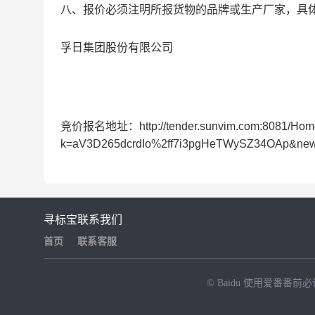
八、报价必须注明所报货物的品牌或生产厂家，具
孚日集团股份有限公司
2021-03-1
竞价报名地址：http://tender.sunvim.com:8081/HomeS
k=aV3D265dcrdIo%2ff7i3pgHeTWySZ34OAp&new
寻标宝
联系我们
首页
联系客服
© Baidu
使用爱番番前必