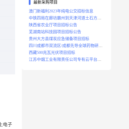
最新采购项目
澳门新福利2023年纯电公交招标信息
中铁四局在廊坊霸州到天津河道土石方工
程项目招标
陕西省农业厅项目招标公告
芜湖南站科技园项目招标公告
贵州大方县煤炭应急储备项目招标
四川成都市双流区/成都先导全球药物研发
生产基地(一期)(dj)项目招标标段
西藏500兆瓦光伏项目招标
江苏中烟工业有限责任公司专有云平台扩
容项目招标
上电子