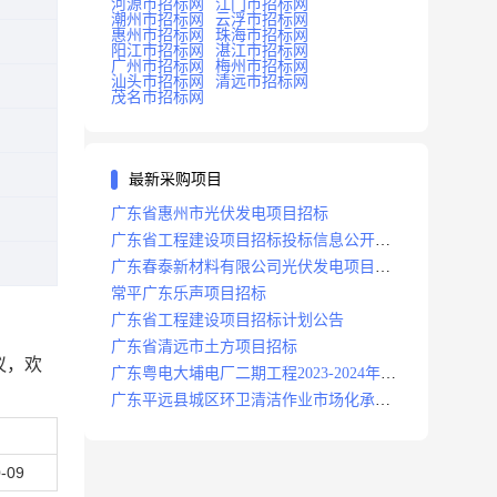
河源市招标网
江门市招标网
潮州市招标网
云浮市招标网
惠州市招标网
珠海市招标网
阳江市招标网
湛江市招标网
广州市招标网
梅州市招标网
汕头市招标网
清远市招标网
茂名市招标网
最新采购项目
广东省惠州市光伏发电项目招标
广东省工程建设项目招标投标信息公开目
录
广东春泰新材料有限公司光伏发电项目招
标
常平广东乐声项目招标
广东省工程建设项目招标计划公告
广东省清远市土方项目招标
议，欢
广东粤电大埔电厂二期工程2023-2024年度
安保服务项目招标公告
广东平远县城区环卫清洁作业市场化承包
项目招标中标候选人公示
-09