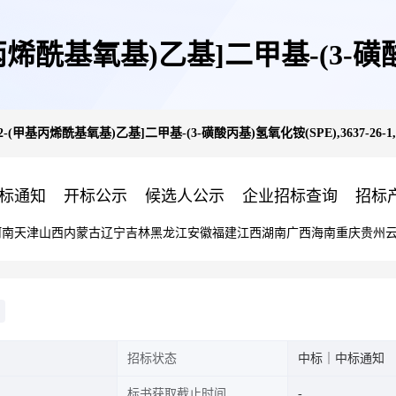
基氧基)乙基]二甲基-(3-磺酸丙基
甲基丙烯酰基氧基)乙基]二甲基-(3-磺酸丙基)氢氧化铵(SPE),3637-26-1,
1,≥97%
标通知
开标公示
候选人公示
企业招标查询
招标
河南
天津
山西
内蒙古
辽宁
吉林
黑龙江
安徽
福建
江西
湖南
广西
海南
重庆
贵州
招标状态
中标｜中标通知
标书获取截止时间