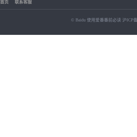
首页
联系客服
© Baidu
使用爱番番前必读
沪ICP备
NEW
HOT
暂时没有搜索结果…