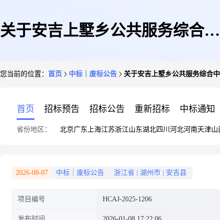
关于安吉上墅乡公共服务综合中
您当前的位置：
首页
中标｜废标公告
关于安吉上墅乡公共服务综合中
心房屋租赁运营项目(一期)的流
首页
招标预告
招标公告
重新招标
中标通知
省份地区：
北京
广东
上海
江苏
浙江
山东
湖北
四川
河北
河南
天津
山
标公告
2026-08-07
中标｜废标公告
浙江省
|
湖州市
|
安吉县
项目编号
HCAJ-2025-1206
发布时间
2026-01-08 17:22:06