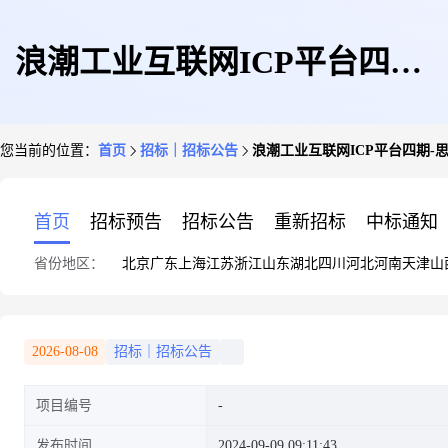
浪潮工业互联网ICP平台四期-
您当前的位置：
首页
招标｜招标公告
浪潮工业互联网ICP平台四期-
思福迪询价公告
首页
招标预告
招标公告
重新招标
中标通知
省份地区：
北京
广东
上海
江苏
浙江
山东
湖北
四川
河北
河南
天津
山
2026-08-08
招标｜招标公告
项目编号
发布时间
2024-09-09 09:11:43