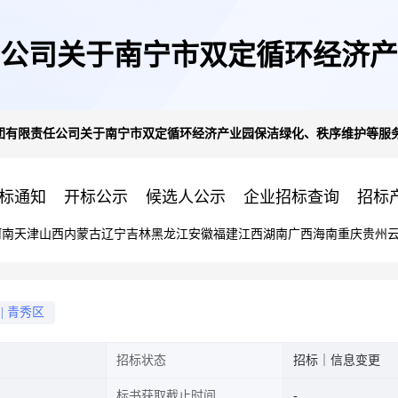
公司关于南宁市双定循环经济产
限责任公司关于南宁市双定循环经济产业园保洁绿化、秩序维护等服务采购(重)(
)(ZZGJ2025-G3-0003)招标
标通知
开标公示
候选人公示
企业招标查询
招标
河南
天津
山西
内蒙古
辽宁
吉林
黑龙江
安徽
福建
江西
湖南
广西
海南
重庆
贵州
|
青秀区
招标状态
招标｜信息变更
标书获取截止时间