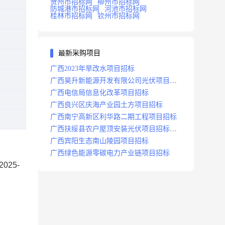
贺州市招标网
柳州市招标网
防城港市招标网
河池市招标网
桂林市招标网
钦州市招标网
最新采购项目
广西2023年旱改水项目招标
广西昊升新能源开发有限公司光伏项目招
标
广西电信局信息化改革项目招标
广西良兴区庆海产业园土方项目招标
广西南宁高新区利华路二期工程项目招标
广西扶绥县农户屋顶安装光伏项目招标公
告
广西宾阳生态南山陵园项目招标
广西绿色能源零碳电力产业链项目招标
25-