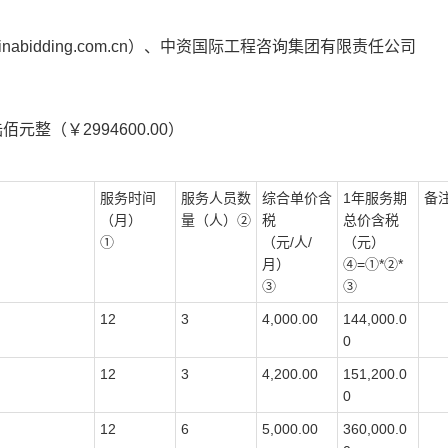
nabidding.com.cn
）、中资国际工程咨询集团有限责任公司
陆佰元整（
￥2994600.00
）
服务时间
服务人员数
综合单价含
1
年服务期
备
（月）
量（人）②
税
总价含税
①
（元
/
人
/
（元）
月）
④
=
①
*
②
*
③
③
12
3
4,000.00
144,000.0
0
12
3
4,200.00
151,200.0
0
12
6
5,000.00
360,000.0