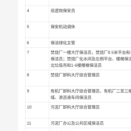
4
巡逻岗保安员
5
保安机动调休
6
保洁绿化主管
7
焚烧厂一楼大厅保洁员，焚烧厂
8.5
米平台和
保洁员；焚烧厂化水间及左侧平台、楼梯保
北垃圾吊和
1-6
楼楼梯保洁员
8
焚烧厂卸料大厅综合管理员
9
有机厂卸料大厅综合管理员、有机厂二至三
域、渗沥液车间保洁员
10
污泥厂卸料大厅综合管理员
11
污泥厂办公及公共区域保洁员