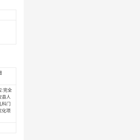
细
应:完全
安县人
儿科门
优化项