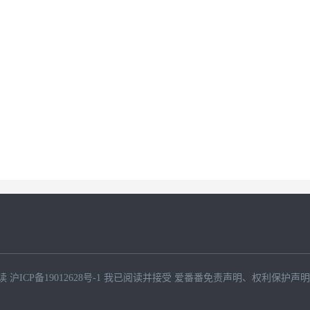
读
沪ICP备19012628号-1
我已阅读并接受
爱番番免责声明
、
权利保护声明