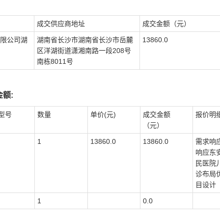
成交供应商地址
成交金额（元）
限公司湖
湖南省长沙市湖南省长沙市岳麓
13860.0
区洋湖街道潇湘南路一段208号
南栋8011号
额:
型号
数量
单价(元)
成交金额
报价明
（元）
1
13860.0
13860.0
需求响
响应东
民医院
诊布局
目设计
1
0.0