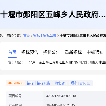
十堰市郧阳区五峰乡人民政府郧
您当前的位置：
首页
招标｜招标公告
十堰市郧阳区五峰乡人民政府郧
阳区2024年大中型水库移民后期
首页
招标预告
招标公告
重新招标
中标通知
省份地区：
北京
广东
上海
江苏
浙江
山东
湖北
四川
河北
河南
天津
山
扶持基金项目-尚家河村公路建
2026-08-08
招标｜招标公告
湖北省
|
十堰市
|
郧阳区
项目编号
420321202406000118
设项目竞争性磋商公告
发布时间
2024-06-28 03:24:45