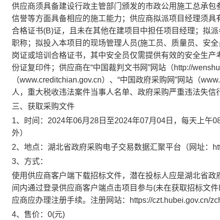
供应商须具备建设行政主管部门颁发的市政公用施工总承包
信誉等方面具备相应的施工能力；供应商拟派项目经理须具
合格证书(B)证，且未在其他在建项目中担任项目经理；拟
职称；拟投入本项目的现场管理人员(施工员、质量员、安全
岗证或培训合格证书，其中安全员仅需提供有效的安全生产
份证复印件；供应商在“中国裁判文书网”网站（http://wenshu.c
（www.creditchian.gov.cn）、“中国政府采购网”网站
人，重大税收违法案件当事人名单、政府采购严重违法失信
三、获取采购文件
1、时间：
2024年06月28日
至
2024年07月04日
，每天上午
0
外）
2、地点：
湖北省政府采购电子交易数据汇聚平台（网址：https://czt
3、方式：
使用供应商客户端下载招标文件，潜在投标人应是湖北省政
间内通过登录供应商客户端点击项目参与(未在获取招标文件
应商应办理注册手续。注册网站：https://czt.hubei.gov.cn/zchj/
4、售价：
0
(元)