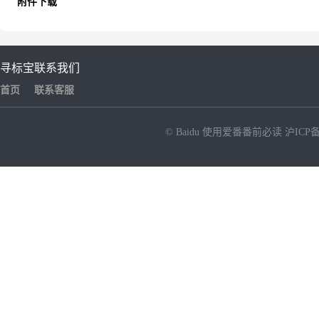
附件下载
寻标宝
联系我们
首页
联系客服
© Baidu
使用爱番番前必读
沪ICP备
NEW
HOT