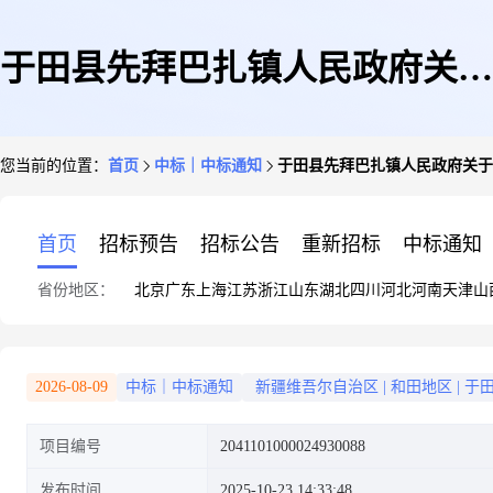
于田县先拜巴扎镇人民政府关于
您当前的位置：
首页
中标｜中标通知
于田县先拜巴扎镇人民政府关于
灯泡的网上超市采购项目成交公
首页
招标预告
招标公告
重新招标
中标通知
省份地区：
北京
广东
上海
江苏
浙江
山东
湖北
四川
河北
河南
天津
山
告
2026-08-09
中标｜中标通知
新疆维吾尔自治区
|
和田地区
|
于
项目编号
2041101000024930088
发布时间
2025-10-23 14:33:48