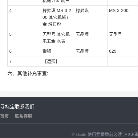
机械五金 刷白
4
禄昇琪 MS-3-2
禄昇琪
MS-3-200
00 其它机械五
金 滑石粉
5
无型号 其它机
无品牌
无型号
电五金 水表
6
攀钢
无品牌
029
7
【运费】
六、其他补充事宜:
寻标宝
联系我们
首页
联系客服
© Baidu
使用爱番番前必读
沪ICP备