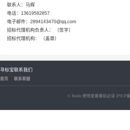
联系人：马辉
电话：13619582857
电子邮件：2894143470@qq.com
招标代理机构负责人：
（签字）
招标代理机构：
（盖章）
寻标宝
联系我们
首页
联系客服
© Baidu
使用爱番番前必读
沪ICP备
NEW
HOT