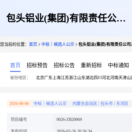
包头铝业(集团)有限责任公司
您当前的位置：
首页
中标｜候选人公示
包头铝业(集团)有限责任公
2026年承揽包头铝业电解辅助及
首页
招标预告
招标公告
重新招标
中标通知
省份地区：
北京
广东
上海
江苏
浙江
山东
湖北
四川
河北
河南
天津
山
厂内短倒等业务劳务外包中标候
2026-08-06
中标｜候选人公示
内蒙古自治区
|
包头市
|
东河区
项目编号
0026-ZB20069
选人公示
发布时间
2026-02-26 20:56:34