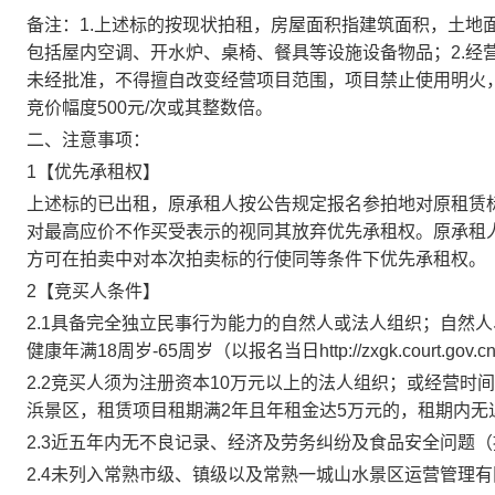
备注：
1.上述标的按现状拍租，房屋面积指建筑面积，土地
包括屋内空调、开水炉、桌椅、餐具等设施设备物品；2.经
未经批准，不得擅自改变经营项目范围，项目禁止使用明火，租
竞价幅度500元/次或其整数倍。
二、注意事项：
1【优先承租权】
上述标的已出租，原承租人按公告规定报名参拍地对原租赁
对最高应价不作买受表示的视同其放弃优先承租权。原承租
方可在拍卖中对本次拍卖标的行使同等条件下优先承租权。
2【竞买人条件】
2.1具备完全独立民事行为能力的自然人或法人组织；自然
健康年满18周岁-65周岁（以报名当日http://zxgk.court.gov
2.2
竞买人须为注册资本
10万元以上
的法人组织；或经营时间
浜景区，租赁项目租期满
2
年且年租金达
5万元的，租期内无
2.3近五年内无不良记录、经济及劳务纠纷及食品安全问题
2.4未列入常熟市级、镇级以及常熟一城山水景区运营管理