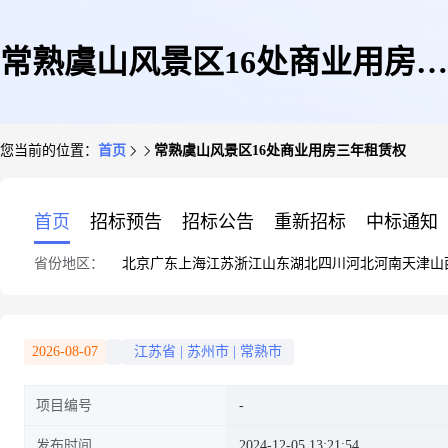
常熟虞山风景区16处商业用房三
您当前的位置：
首页
常熟虞山风景区16处商业用房三年租赁权
年租赁权
首页
招标预告
招标公告
重新招标
中标通知
省份地区：
北京
广东
上海
江苏
浙江
山东
湖北
四川
河北
河南
天津
山
2026-08-07
江苏省
|
苏州市
|
常熟市
项目编号
发布时间
2024-12-05 13:21:54