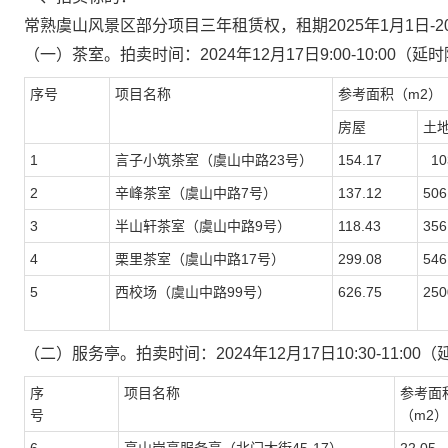
常熟虞山风景区部分项目三年租赁权，租期
2025年1月1日-
（一）茶室
。拍卖时间：
2024年12月17日9:00-10:00（
序号
项目名称
参考面积（
m2
）
房屋
土
1
言子小筑茶室
（虞山中路
23号）
154.17
10
2
辛峰茶室
（虞山中路
7号）
137.12
506
3
半山轩茶室
（虞山中路
9号）
118.43
356
4
栗里茶室（虞山中路
17号）
299.08
546
5
西校场（虞山中路
99号）
626.75
250
（二）服务亭
。拍卖时间：
2024年12月17日10:30-11:0
序
项目名称
参考面
号
（
m2
）