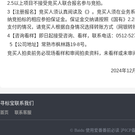
2.5以上项目不接受竞买人联合报名参与竞拍。
3【注册报名】竞买
人须认真阅读
及《
》。竞买人须在
业务
纳竞拍标的相应参拍保证金。保证金交纳请按照《国有
》2
支付的情况，请竞买人根据自身情况选择转账方式（网银转
4【咨询看样】
即日起接受咨询、看样，联系电话：
0512-5
5【公司地址】常熟市枫林路19-8号。
竞买人拍卖前务必现场看样和审阅拍卖资料，未看样或未审
2024年12
寻标宝
联系我们
首页
联系客服
© Baidu
使用爱番番前必读
沪ICP备