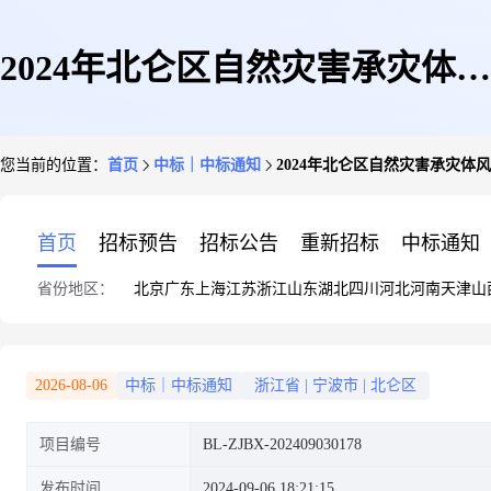
2024年北仑区自然灾害承灾体风
您当前的位置：
首页
中标｜中标通知
2024年北仑区自然灾害承灾体
险普查更新比选结果公告
首页
招标预告
招标公告
重新招标
中标通知
省份地区：
北京
广东
上海
江苏
浙江
山东
湖北
四川
河北
河南
天津
山
2026-08-06
中标｜中标通知
浙江省
|
宁波市
|
北仑区
项目编号
BL-ZJBX-202409030178
发布时间
2024-09-06 18:21:15