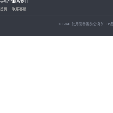
寻标宝
联系我们
首页
联系客服
© Baidu
使用爱番番前必读
沪ICP备
NEW
HOT
暂时没有搜索结果…