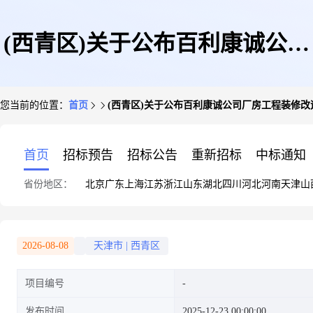
(西青区)关于公布百利康诚公司
您当前的位置：
首页
(西青区)关于公布百利康诚公司厂房工程装修
厂房工程装修改造项目总平面图
首页
招标预告
招标公告
重新招标
中标通知
省份地区：
北京
广东
上海
江苏
浙江
山东
湖北
四川
河北
河南
天津
山
的通知
2026-08-08
天津市
|
西青区
项目编号
发布时间
2025-12-23 00:00:00