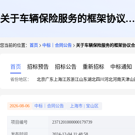
关于车辆保险服务的框架协议合
您当前的位置：
首页
中标｜合同公告
关于车辆保险服务的框架协议合
同
首页
招标预告
招标公告
重新招标
中标通知
省份地区：
北京
广东
上海
江苏
浙江
山东
湖北
四川
河北
河南
天津
山
2026-08-06
中标｜合同公告
上海市
|
宝山区
项目编号
2371201000000179739
发布时间
2024-12-04 11:48:58