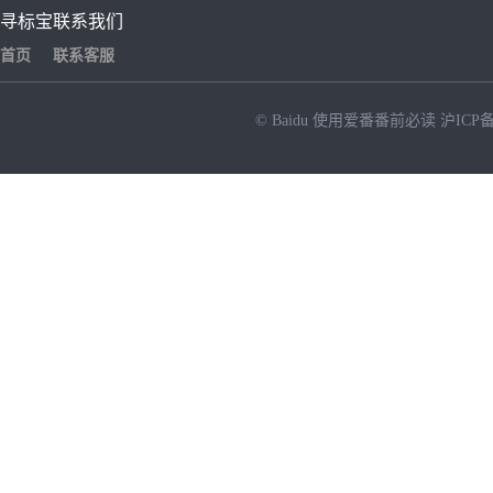
寻标宝
联系我们
首页
联系客服
© Baidu
使用爱番番前必读
沪ICP备
NEW
HOT
暂时没有搜索结果…