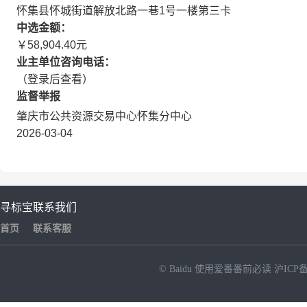
怀集县怀城街道解放北路一巷1号一楼第三卡
中选金额：
￥58,904.40元
业主单位咨询电话：
（登录后查看）
监督举报
肇庆市公共资源交易中心怀集分中心
2026-03-04
寻标宝
联系我们
首页
联系客服
© Baidu
使用爱番番前必读
沪ICP备