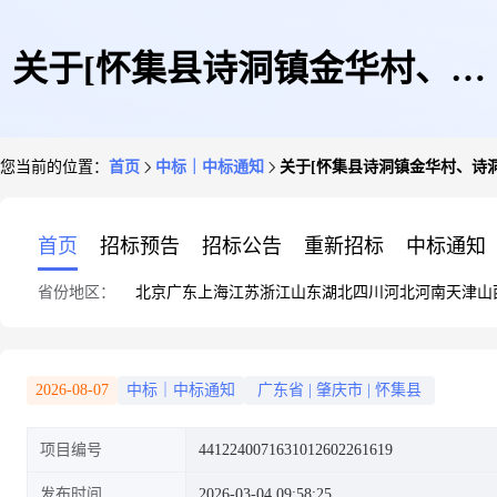
关于[怀集县诗洞镇金华村、诗
您当前的位置：
首页
中标｜中标通知
关于[怀集县诗洞镇金华村、诗
洞村、中和村农房屋风貌改造提
首页
招标预告
招标公告
重新招标
中标通知
省份地区：
北京
广东
上海
江苏
浙江
山东
湖北
四川
河北
河南
天津
山
升项目(监理服务)]中选结果的
2026-08-07
中标｜中标通知
广东省
|
肇庆市
|
怀集县
项目编号
4412240071631012602261619
公告
发布时间
2026-03-04 09:58:25