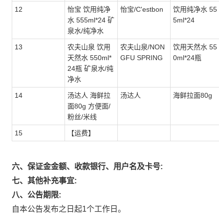
12
怡宝 饮用纯净
怡宝/C'estbon
饮用纯净水 55
水 555ml*24 矿
5ml*24
泉水/纯净水
13
农夫山泉 饮用
农夫山泉/NON
饮用天然水 55
天然水 550ml*
GFU SPRING
0ml*24瓶
24瓶 矿泉水/纯
净水
14
汤达人 海鲜拉
汤达人
海鲜拉面80g
面80g 方便面/
粉丝/米线
15
【运费】
六、保证金金额、收款银行、用户名及卡号:
七、其他补充事宜:
八、公告期限:
自本公告发布之日起1个工作日。