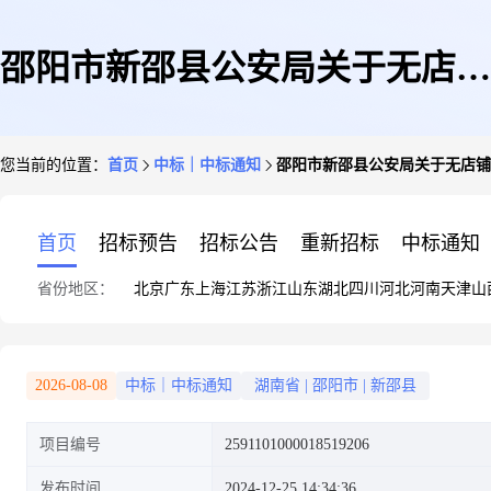
邵阳市新邵县公安局关于无店铺
您当前的位置：
首页
中标｜中标通知
邵阳市新邵县公安局关于无店铺
和其他零售服务的网上超市采购
首页
招标预告
招标公告
重新招标
中标通知
省份地区：
北京
广东
上海
江苏
浙江
山东
湖北
四川
河北
河南
天津
山
项目成交公告
2026-08-08
中标｜中标通知
湖南省
|
邵阳市
|
新邵县
项目编号
2591101000018519206
发布时间
2024-12-25 14:34:36