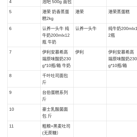
4
泡吧 500g 面包
5
港荣 奶香蒸蛋
港荣
港荣蒸蛋糕
糕2kg
6
认养一头牛 纯
认养一头牛
纯牛奶200mlx
牛奶200mlx12
2瓶
瓶 牛奶
7
伊利安慕希高
伊利
伊利安慕希高
端原味酸奶230
端原味酸奶230
g*10瓶/箱 牛奶
g*10瓶/箱
8
千叶吐司面包
斤
9
台伯蛋糕系列
斤
10
豪士乳酸菌面
包 斤
11
粗粮+黑麦吐司
(无蔗糖）