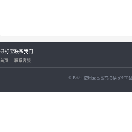
寻标宝
联系我们
首页
联系客服
© Baidu
使用爱番番前必读
沪ICP备
NEW
HOT