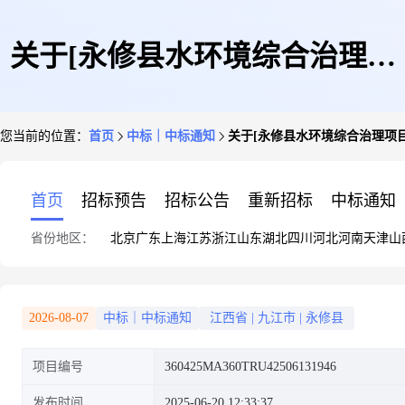
关于[永修县水环境综合治理项
您当前的位置：
首页
中标｜中标通知
关于[永修县水环境综合治理项
目-永修县桐溪河-潦河流域水环
首页
招标预告
招标公告
重新招标
中标通知
省份地区：
北京
广东
上海
江苏
浙江
山东
湖北
四川
河北
河南
天津
山
境综合治理项目占用永修县一般
2026-08-07
中标｜中标通知
江西省
|
九江市
|
永修县
项目编号
360425MA360TRU42506131946
湿地可行性研究报告编制项目]
发布时间
2025-06-20 12:33:37