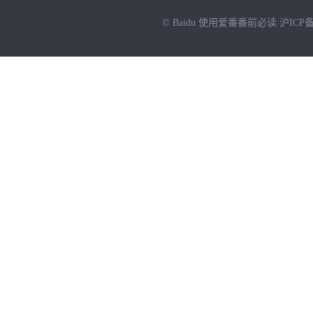
© Baidu
使用爱番番前必读
沪ICP备
NEW
HOT
暂时没有搜索结果…