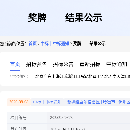
奖牌——结果公示
您当前的位置：
首页
中标｜中标通知
奖牌——结果公示
首页
招标预告
招标公告
重新招标
中标通知
省份地区：
北京
广东
上海
江苏
浙江
山东
湖北
四川
河北
河南
天津
山
2026-08-08
中标｜中标通知
新疆维吾尔自治区
|
哈密市
|
伊州
项目编号
20252207675
发布时间
2025-10-02 11:16:30