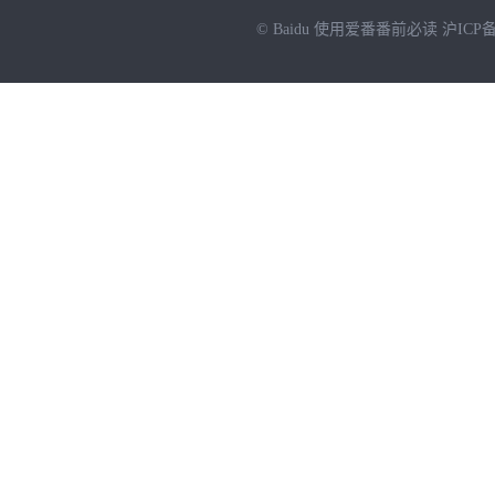
© Baidu
使用爱番番前必读
沪ICP备
NEW
HOT
暂时没有搜索结果…