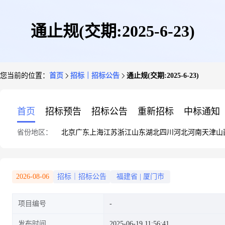
通止规(交期:2025-6-23)
您当前的位置：
首页
招标｜招标公告
通止规(交期:2025-6-23)
首页
招标预告
招标公告
重新招标
中标通知
省份地区：
北京
广东
上海
江苏
浙江
山东
湖北
四川
河北
河南
天津
山
2026-08-06
招标｜招标公告
福建省
|
厦门市
项目编号
发布时间
2025-06-19 11:56:41