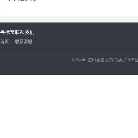
寻标宝
联系我们
首页
联系客服
© Baidu
使用爱番番前必读
沪ICP备
NEW
HOT