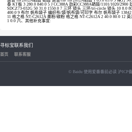
惠普 HP2612A硒鼓 硒鼓 惠普/HP HP2612A硒鼓 1 85.0 85.0 3 得力 S6
泰 KT板 3 280.0 840.0 5 J CC388A 劲彩CC388A硒鼓/1101/1020/2900 
SDCZ73-032G 50 31.0 1550.0 7 三环 锁头 三环/tri-circle 锁头 10 
400.0 9 布尔 帆布袋子 编织布/袋/帆布袋/可印字 布尔 帆布袋子 13842 0.95 13
11 格之格 NT-C2612A 墨粉/碳粉 格之格 NT-C2612A 2 40.0 80.0 1
1 0.0 六、其他补充事宜:
寻标宝
联系我们
首页
联系客服
© Baidu
使用爱番番前必读
沪ICP备