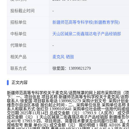
投标截止时间
招标单位
新疆师范高等专科学校(新疆教育学院)
中标单位
天山区碱泉二街鑫瑞达电子产品经销部
代理单位
相关产品
麦克风
硒鼓
联系方式
徐爱国：13899821279
正文内容
新疆师范高等专科学校关于麦克风/话筒咪罩的网上超市采购项目（项目编号:
下： 一、项目信息 项目名称:新疆师范高等专科学校关于麦克风/话筒咪罩的网
联系人:徐爱国 项目联系电话:13899821279 采购计划文号: 采购计
维吾尔自治区本级 报价起止时间:- 二、采购单位信息 采购单位名称:
系人和联系方式:张红芬:13999105641 采购单位社会统一信用代码或组织机
交日期:2025年11月14日 总成交金额（元）:17993.9（人民币
成交金额（元） 1 天山区碱泉二街鑫瑞达电子产品经销部 新疆维吾
元401号 17993.9 四、项目用途、简要技术要求及合同履行日期:
规格型号 数量 单价(元) 成交金额（元） 报价明细 1 得胜 AD10S 麦克风/话筒