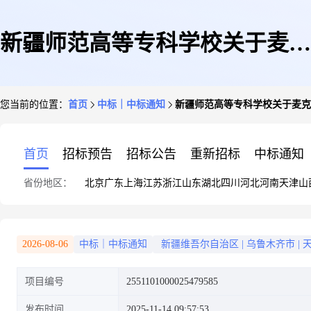
新疆师范高等专科学校关于麦克
您当前的位置：
首页
中标｜中标通知
新疆师范高等专科学校关于麦克
风/话筒咪罩的网上超市采购项
首页
招标预告
招标公告
重新招标
中标通知
省份地区：
北京
广东
上海
江苏
浙江
山东
湖北
四川
河北
河南
天津
山
目成交公告
2026-08-06
中标｜中标通知
新疆维吾尔自治区
|
乌鲁木齐市
|
项目编号
2551101000025479585
发布时间
2025-11-14 09:57:53