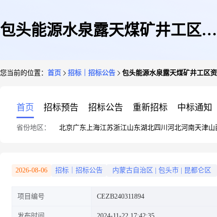
包头能源水泉露天煤矿井工区资
您当前的位置：
首页
招标｜招标公告
包头能源水泉露天煤矿井工区资
源核实服务公开招标项目招标公
首页
招标预告
招标公告
重新招标
中标通知
省份地区：
北京
广东
上海
江苏
浙江
山东
湖北
四川
河北
河南
天津
山
告
2026-08-06
招标｜招标公告
内蒙古自治区
|
包头市
|
昆都仑区
项目编号
CEZB240311894
发布时间
2024-11-22 17:42:35