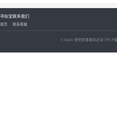
寻标宝
联系我们
首页
联系客服
© Baidu
使用爱番番前必读
沪ICP备
NEW
HOT
暂时没有搜索结果…