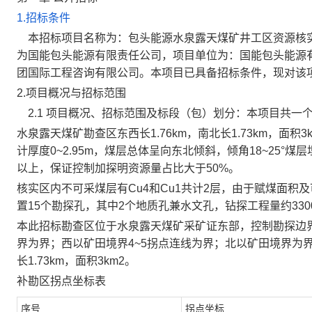
1.招标条件
本招标项目名称为：包头能源水泉露天煤矿井工区资源核实服务
为国能包头能源有限责任公司，项目单位为：国能包头能源
团国际工程咨询有限公司。本项目已具备招标条件，现对该
2.项目概况与招标范围
2.1 项目概况、招标范围及标段（包）划分：
本项目共一
水泉露天煤矿
勘查
区东西长
1.
76
km，南北长
1
.7
3
km，面积
3
计厚度0~2.95m，煤层总体呈向东北倾斜，倾角18~25°煤层
以上
，保证控制加探明资源量占比大于
50%
。
核实区内不可采煤层有
Cu4
和
Cu1
共计
2
层，由于赋煤面积及
置
15
个勘探孔，其中
2
个地质孔兼水文孔，钻探工程量约
33
本
此招标
勘查区位于水泉露天煤矿采矿证东部，控制勘探边
界为界；西以矿田境界4~5拐点连线为界；北以矿田境界为界；
长1.73km，面积3km2。
补勘区拐点坐标表
序号
拐点坐标