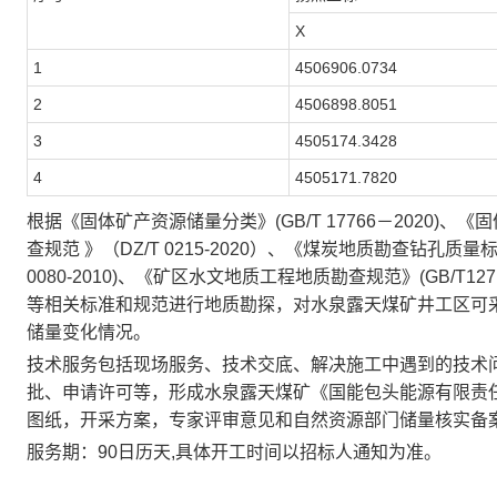
X
1
4506906.0734
2
4506898.8051
3
450517
4.3428
4
4505171.7820
根据《固体矿产资源储量分类》
(GB/T 17766
－
2020)
、《固
查规范 》（
DZ/T 0215-2020
）、《煤炭地质勘查钻孔质量
0080-2010)
、《矿区水文地质工程地质勘查规范》
(GB/T127
等相关标准和规范进行地质勘探，对水泉露天煤矿井工区可
储量变化情况。
技术服务包括现场服务、技术交底、解决施工中遇到的技术
批、申请许可等，形成水泉露天煤矿《
国能包头能源有限责
图纸
，开采方案，专家评审意见和自然资源部门储量核实备
服务期：
90
日历天
,
具体开工时间以招标人通知为准。